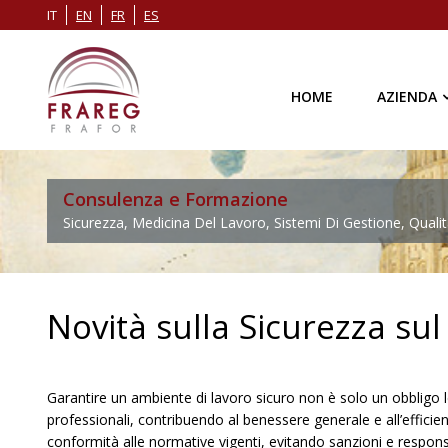
IT
EN
FR
ES
HOME
AZIENDA
Consulenza e Formazione
Sicurezza, Medicina Del Lavoro, Sistemi Di Gestione, Qualit
Novità sulla Sicurezza su
Garantire un ambiente di lavoro sicuro non è solo un obbligo l
professionali, contribuendo al benessere generale e all’efficien
conformità alle normative vigenti, evitando sanzioni e responsab