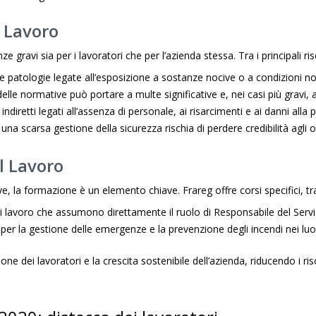
l Lavoro
ravi sia per i lavoratori che per l’azienda stessa. Tra i principali ris
o e patologie legate all’esposizione a sostanze nocive o a condizioni no
delle normative può portare a multe significative e, nei casi più gravi, a
 indiretti legati all’assenza di personale, ai risarcimenti e ai danni alla
una scarsa gestione della sicurezza rischia di perdere credibilità agli oc
ul Lavoro
e, la formazione è un elemento chiave. Frareg offre corsi specifici, tra
 di lavoro che assumono direttamente il ruolo di Responsabile del Serv
per la gestione delle emergenze e la prevenzione degli incendi nei luog
ezione dei lavoratori e la crescita sostenibile dell’azienda, riducendo i