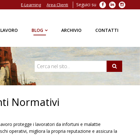
Seguici su
Facebook
LinkedIn
Instagra
E-Learning
Area Clienti
 LAVORO
BLOG
ARCHIVIO
CONTATTI
ti Normativi
avoro protegge i lavoratori da infortuni e malattie
schi operativi, migliora la propria reputazione e assicura la