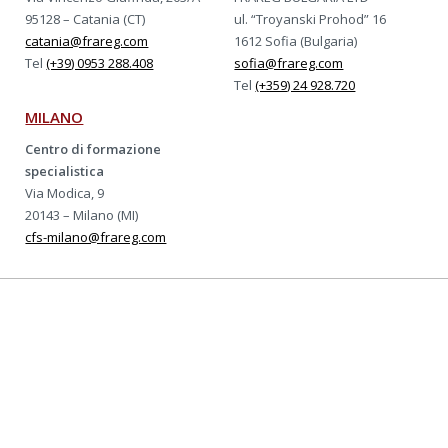
95128 – Catania (CT)
ul. “Troyanski Prohod” 16
catania@frareg.com
1612 Sofia (Bulgaria)
Tel
(+39) 0953 288.408
sofia@frareg.com
Tel
(+359) 24 928.720
MILANO
Centro di formazione
specialistica
Via Modica, 9
20143 – Milano (MI)
cfs-milano@frareg.com
Azienda con sistema certificato ISO-9001, ISO-
14001, ISO/IEC-27001:2022, ISO 45001 e UNI PdR
125
Certificazioni Frareg
© 1989-2026 Frareg S.r.l. - Tutti i diritti sono riservati - Partita IVA 11157810158
-
Privacy & Cookie Law