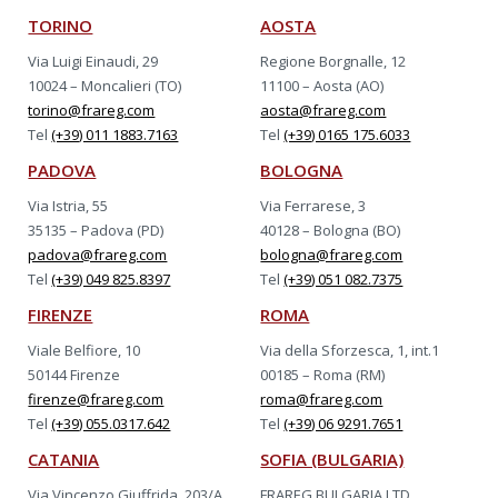
TORINO
AOSTA
Via Luigi Einaudi, 29
Regione Borgnalle, 12
10024 – Moncalieri (TO)
11100 – Aosta (AO)
torino@frareg.com
aosta@frareg.com
Tel
(+39) 011 1883.7163
Tel
(+39) 0165 175.6033
PADOVA
BOLOGNA
Via Istria, 55
Via Ferrarese, 3
35135 – Padova (PD)
40128 – Bologna (BO)
padova@frareg.com
bologna@frareg.com
Tel
(+39) 049 825.8397
Tel
(+39) 051 082.7375
FIRENZE
ROMA
Viale Belfiore, 10
Via della Sforzesca, 1, int.1
50144 Firenze
00185 – Roma (RM)
firenze@frareg.com
roma@frareg.com
Tel
(+39) 055.0317.642
Tel
(+39) 06 9291.7651
CATANIA
SOFIA (BULGARIA)
Via Vincenzo Giuffrida, 203/A
FRAREG BULGARIA LTD