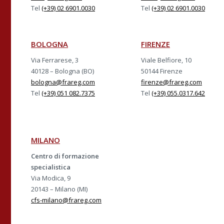
Tel
(+39) 02 6901.0030
Tel
(+39) 02 6901.0030
BOLOGNA
FIRENZE
Via Ferrarese, 3
Viale Belfiore, 10
40128 – Bologna (BO)
50144 Firenze
bologna@frareg.com
firenze@frareg.com
Tel
(+39) 051 082.7375
Tel
(+39) 055.0317.642
MILANO
Centro di formazione
specialistica
Via Modica, 9
20143 – Milano (MI)
cfs-milano@frareg.com