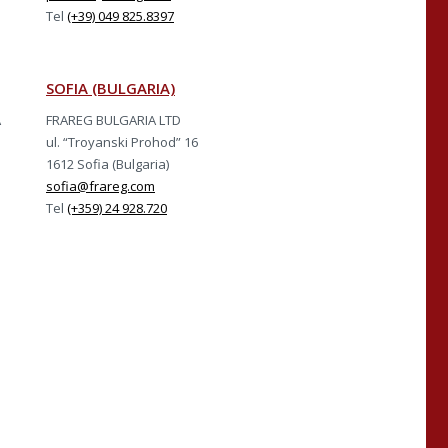
Tel
(+39) 049 825.8397
SOFIA (BULGARIA)
A
FRAREG BULGARIA LTD
ul. “Troyanski Prohod” 16
1612 Sofia (Bulgaria)
sofia@frareg.com
Tel
(+359) 24 928.720