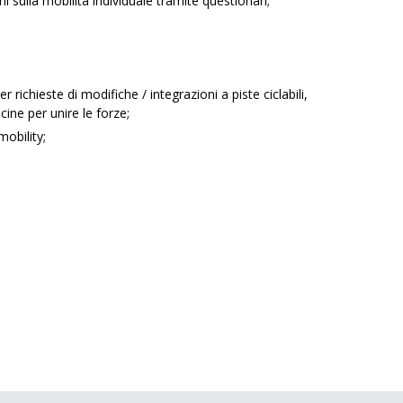
 sulla mobilità individuale tramite questionari;
r richieste di modifiche / integrazioni a piste ciclabili,
cine per unire le forze;
obility;