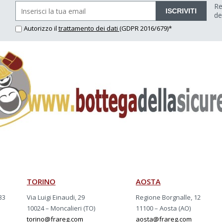
Re
ISCRIVITI
de
Autorizzo il
trattamento dei dati
(GDPR 2016/679)*
TORINO
AOSTA
33
Via Luigi Einaudi, 29
Regione Borgnalle, 12
10024 – Moncalieri (TO)
11100 – Aosta (AO)
torino@frareg.com
aosta@frareg.com