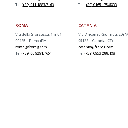
Tel
(+39) 011 1883.7163
Tel
(+39) 0165 175.6033
ROMA
CATANIA
Via della Sforzesca, 1, int.1
Via Vincenzo Giuffrida, 203/
00185 – Roma (RM)
95128 – Catania (CT)
roma@frareg.com
catania@frareg.com
Tel
(+39) 06 9291.7651
Tel
(+39) 0953 288.408