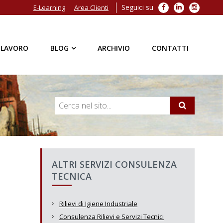
Seguici su
Facebook
LinkedIn
Instagra
E-Learning
Area Clienti
 LAVORO
BLOG
ARCHIVIO
CONTATTI
ALTRI SERVIZI CONSULENZA
TECNICA
Rilievi di Igiene Industriale
Consulenza Rilievi e Servizi Tecnici