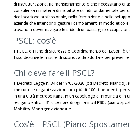
di ristrutturazione, ridimensionamento o che necessitano di a
consulenza in materia di mobilità è quindi fondamentale per da
ricollocazione professionale, nella formazione e nello svilupp
aziende che intendono gestire i cambiamenti in modo etico e s
trovano a dover navigare le sfide di un passaggio occupaziona
PSCL: cos’è
Il PSCL, o Piano di Sicurezza e Coordinamento dei Lavori, è u
Esso descrive le misure di sicurezza da adottare per prevenire i
Chi deve fare il PSCL?
Il Decreto Legge n. 34 del 19/05/2020 (c.d Decreto Rilancio), r
che tutte le
organizzazioni con più di 100 dipendenti per s
in una Città metropolitana, in un capoluogo di Provincia o in
redigano entro il 31 dicembre di ogni anno il
PSCL
(piano spost
Mobility Manager aziendale
.
Cos’è il PSCL (Piano Spostame