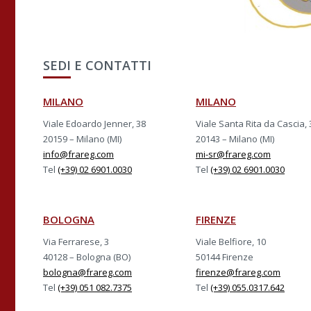
SEDI E CONTATTI
MILANO
MILANO
Viale Edoardo Jenner, 38
Viale Santa Rita da Cascia, 
20159 – Milano (MI)
20143 – Milano (MI)
info@frareg.com
mi-sr@frareg.com
Tel
(+39) 02 6901.0030
Tel
(+39) 02 6901.0030
BOLOGNA
FIRENZE
Via Ferrarese, 3
Viale Belfiore, 10
40128 – Bologna (BO)
50144 Firenze
bologna@frareg.com
firenze@frareg.com
Tel
(+39) 051 082.7375
Tel
(+39) 055.0317.642