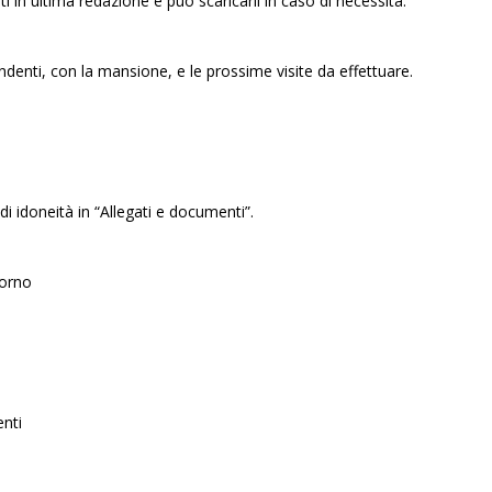
 in ultima redazione e può scaricarli in caso di necessità.
pendenti, con la mansione, e le prossime visite da effettuare.
di idoneità in “Allegati e documenti”.
iorno
enti