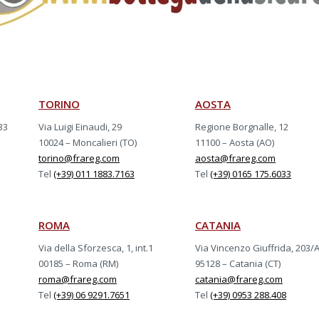
TORINO
AOSTA
33
Via Luigi Einaudi, 29
Regione Borgnalle, 12
10024 – Moncalieri (TO)
11100 – Aosta (AO)
torino@frareg.com
aosta@frareg.com
Tel
(+39) 011 1883.7163
Tel
(+39) 0165 175.6033
ROMA
CATANIA
Via della Sforzesca, 1, int.1
Via Vincenzo Giuffrida, 203/
00185 – Roma (RM)
95128 – Catania (CT)
roma@frareg.com
catania@frareg.com
Tel
(+39) 06 9291.7651
Tel
(+39) 0953 288.408