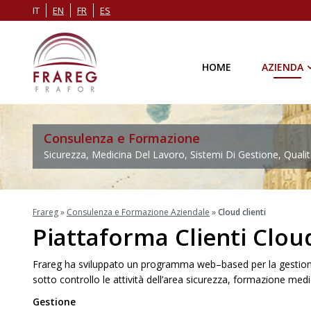
IT
EN
FR
ES
HOME
AZIENDA
Consulenza e Formazione
Sicurezza, Medicina Del Lavoro, Sistemi Di Gestione, Qualit
Frareg
»
Consulenza e Formazione Aziendale
»
Cloud clienti
Piattaforma Clienti Clou
Frareg ha sviluppato un programma web–based per la gestione 
sotto controllo le attività dell’area sicurezza, formazione medi
Gestione