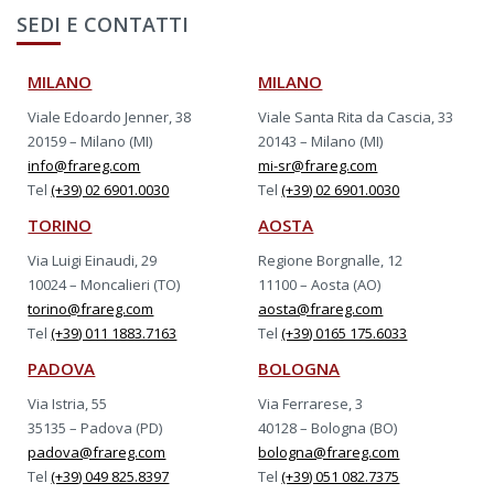
SEDI E CONTATTI
MILANO
MILANO
Viale Edoardo Jenner, 38
Viale Santa Rita da Cascia, 33
20159 – Milano (MI)
20143 – Milano (MI)
info@frareg.com
mi-sr@frareg.com
Tel
(+39) 02 6901.0030
Tel
(+39) 02 6901.0030
TORINO
AOSTA
Via Luigi Einaudi, 29
Regione Borgnalle, 12
10024 – Moncalieri (TO)
11100 – Aosta (AO)
torino@frareg.com
aosta@frareg.com
Tel
(+39) 011 1883.7163
Tel
(+39) 0165 175.6033
PADOVA
BOLOGNA
Via Istria, 55
Via Ferrarese, 3
35135 – Padova (PD)
40128 – Bologna (BO)
padova@frareg.com
bologna@frareg.com
Tel
(+39) 049 825.8397
Tel
(+39) 051 082.7375