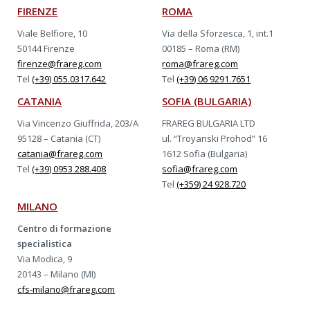
FIRENZE
ROMA
Viale Belfiore, 10
Via della Sforzesca, 1, int.1
50144 Firenze
00185 – Roma (RM)
firenze@frareg.com
roma@frareg.com
Tel
(+39) 055.0317.642
Tel
(+39) 06 9291.7651
CATANIA
SOFIA (BULGARIA)
Via Vincenzo Giuffrida, 203/A
FRAREG BULGARIA LTD
95128 – Catania (CT)
ul. “Troyanski Prohod” 16
catania@frareg.com
1612 Sofia (Bulgaria)
Tel
(+39) 0953 288.408
sofia@frareg.com
Tel
(+359) 24 928.720
MILANO
Centro di formazione
specialistica
Via Modica, 9
20143 – Milano (MI)
cfs-milano@frareg.com