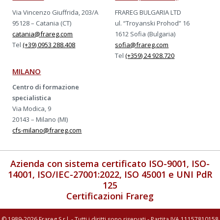
Via Vincenzo Giuffrida, 203/A
FRAREG BULGARIA LTD
95128 – Catania (CT)
ul. “Troyanski Prohod” 16
catania@frareg.com
1612 Sofia (Bulgaria)
Tel
(+39) 0953 288.408
sofia@frareg.com
Tel
(+359) 24 928.720
MILANO
Centro di formazione
specialistica
Via Modica, 9
20143 – Milano (MI)
cfs-milano@frareg.com
Azienda con sistema certificato ISO-9001, ISO-
14001, ISO/IEC-27001:2022, ISO 45001 e UNI PdR
125
Certificazioni Frareg
© 1989-2026 Frareg S.r.l. - Tutti i diritti sono riservati - Partita IVA 11157810158