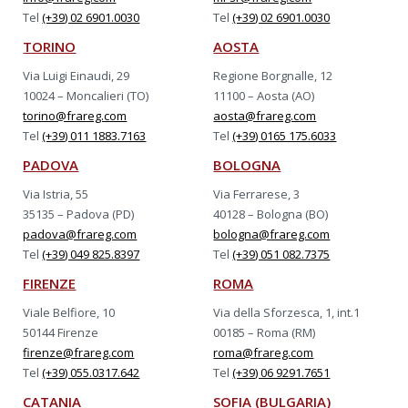
Tel
(+39) 02 6901.0030
Tel
(+39) 02 6901.0030
TORINO
AOSTA
Via Luigi Einaudi, 29
Regione Borgnalle, 12
10024 – Moncalieri (TO)
11100 – Aosta (AO)
torino@frareg.com
aosta@frareg.com
Tel
(+39) 011 1883.7163
Tel
(+39) 0165 175.6033
PADOVA
BOLOGNA
Via Istria, 55
Via Ferrarese, 3
35135 – Padova (PD)
40128 – Bologna (BO)
padova@frareg.com
bologna@frareg.com
Tel
(+39) 049 825.8397
Tel
(+39) 051 082.7375
FIRENZE
ROMA
Viale Belfiore, 10
Via della Sforzesca, 1, int.1
50144 Firenze
00185 – Roma (RM)
firenze@frareg.com
roma@frareg.com
Tel
(+39) 055.0317.642
Tel
(+39) 06 9291.7651
CATANIA
SOFIA (BULGARIA)