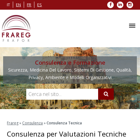
Facebook
LinkedIn
Inst
IT
EN
FR
ES
Consulenza e Formazione
Sicurezza, Medicina Del Lavoro, Sistemi Di Gestione, Qualità,
Privacy, Ambiente e Modelli Organizzativi
Frareg
»
Consulenza
»
Consulenza Tecnica
Consulenza per Valutazioni Tecniche