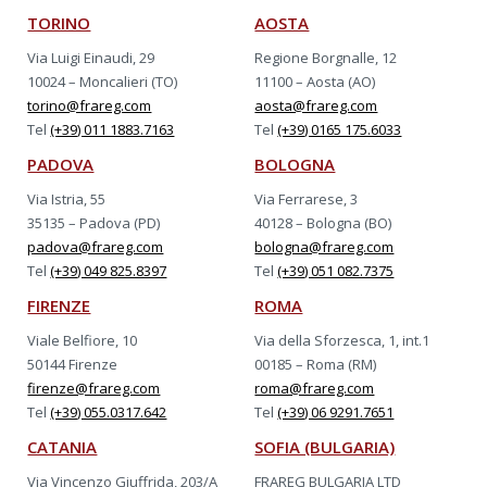
TORINO
AOSTA
Via Luigi Einaudi, 29
Regione Borgnalle, 12
10024 – Moncalieri (TO)
11100 – Aosta (AO)
torino@frareg.com
aosta@frareg.com
Tel
(+39) 011 1883.7163
Tel
(+39) 0165 175.6033
PADOVA
BOLOGNA
Via Istria, 55
Via Ferrarese, 3
35135 – Padova (PD)
40128 – Bologna (BO)
padova@frareg.com
bologna@frareg.com
Tel
(+39) 049 825.8397
Tel
(+39) 051 082.7375
FIRENZE
ROMA
Viale Belfiore, 10
Via della Sforzesca, 1, int.1
50144 Firenze
00185 – Roma (RM)
firenze@frareg.com
roma@frareg.com
Tel
(+39) 055.0317.642
Tel
(+39) 06 9291.7651
CATANIA
SOFIA (BULGARIA)
Via Vincenzo Giuffrida, 203/A
FRAREG BULGARIA LTD