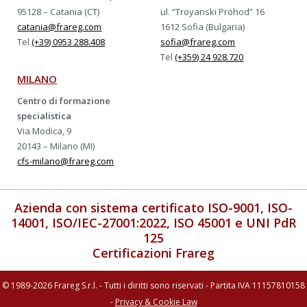
95128 – Catania (CT)
ul. “Troyanski Prohod” 16
catania@frareg.com
1612 Sofia (Bulgaria)
Tel
(+39) 0953 288.408
sofia@frareg.com
Tel
(+359) 24 928.720
MILANO
Centro di formazione
specialistica
Via Modica, 9
20143 – Milano (MI)
cfs-milano@frareg.com
Azienda con sistema certificato ISO-9001, ISO-
14001, ISO/IEC-27001:2022, ISO 45001 e UNI PdR
125
Certificazioni Frareg
© 1989-2026 Frareg S.r.l. - Tutti i diritti sono riservati - Partita IVA 11157810158
-
Privacy & Cookie Law