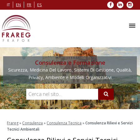
Facebook
LinkedIn
Inst
IT
EN
FR
ES
Consulenza e Formazione
Sicurezza, Medicina Del Lavoro, Sistemi Di Gestione, Qualità,
Privacy, Ambiente e Modelli Organizzativi
Frareg
»
Consulenza
»
Consulenza Tecnica
»
Consulenza Rilievi e Servizi
Tecnici Ambientali