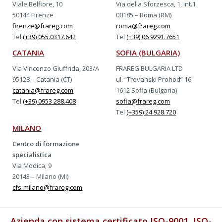
Viale Belfiore, 10
Via della Sforzesca, 1, int.1
50144 Firenze
00185 – Roma (RM)
firenze@frareg.com
roma@frareg.com
Tel
(+39) 055.0317.642
Tel
(+39) 06 9291.7651
CATANIA
SOFIA (BULGARIA)
Via Vincenzo Giuffrida, 203/A
FRAREG BULGARIA LTD
95128 – Catania (CT)
ul. “Troyanski Prohod” 16
catania@frareg.com
1612 Sofia (Bulgaria)
Tel
(+39) 0953 288.408
sofia@frareg.com
Tel
(+359) 24 928.720
MILANO
Centro di formazione
specialistica
Via Modica, 9
20143 – Milano (MI)
cfs-milano@frareg.com
Azienda con sistema certificato ISO-9001, ISO-