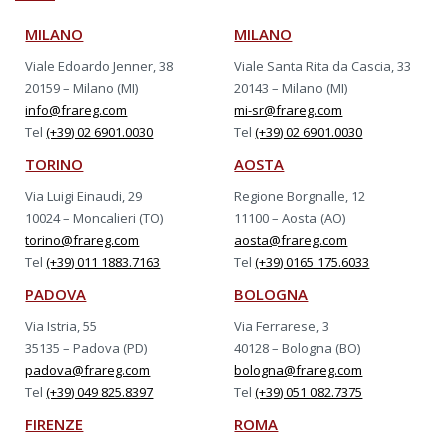
MILANO
MILANO
Viale Edoardo Jenner, 38
Viale Santa Rita da Cascia, 33
20159 – Milano (MI)
20143 – Milano (MI)
info@frareg.com
mi-sr@frareg.com
Tel
(+39) 02 6901.0030
Tel
(+39) 02 6901.0030
TORINO
AOSTA
Via Luigi Einaudi, 29
Regione Borgnalle, 12
10024 – Moncalieri (TO)
11100 – Aosta (AO)
torino@frareg.com
aosta@frareg.com
Tel
(+39) 011 1883.7163
Tel
(+39) 0165 175.6033
PADOVA
BOLOGNA
Via Istria, 55
Via Ferrarese, 3
35135 – Padova (PD)
40128 – Bologna (BO)
padova@frareg.com
bologna@frareg.com
Tel
(+39) 049 825.8397
Tel
(+39) 051 082.7375
FIRENZE
ROMA