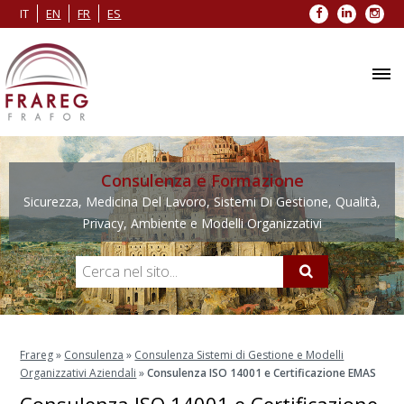
Facebook
LinkedIn
Inst
IT
EN
FR
ES
Consulenza e Formazione
Sicurezza, Medicina Del Lavoro, Sistemi Di Gestione, Qualità,
Privacy, Ambiente e Modelli Organizzativi
Frareg
»
Consulenza
»
Consulenza Sistemi di Gestione e Modelli
Organizzativi Aziendali
»
Consulenza ISO 14001 e Certificazione EMAS