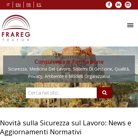
Facebook
LinkedIn
Inst
IT
EN
FR
ES
Consulenza e Formazione
Sicurezza, Medicina Del Lavoro, Sistemi Di Gestione, Qualità,
Privacy, Ambiente e Modelli Organizzativi
Novità sulla Sicurezza sul Lavoro: News e
Aggiornamenti Normativi