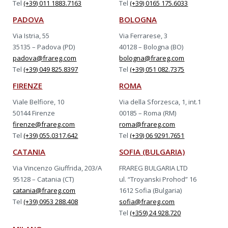
Tel
(+39) 011 1883.7163
Tel
(+39) 0165 175.6033
PADOVA
BOLOGNA
Via Istria, 55
Via Ferrarese, 3
35135 – Padova (PD)
40128 – Bologna (BO)
padova@frareg.com
bologna@frareg.com
Tel
(+39) 049 825.8397
Tel
(+39) 051 082.7375
FIRENZE
ROMA
Viale Belfiore, 10
Via della Sforzesca, 1, int.1
50144 Firenze
00185 – Roma (RM)
firenze@frareg.com
roma@frareg.com
Tel
(+39) 055.0317.642
Tel
(+39) 06 9291.7651
CATANIA
SOFIA (BULGARIA)
Via Vincenzo Giuffrida, 203/A
FRAREG BULGARIA LTD
95128 – Catania (CT)
ul. “Troyanski Prohod” 16
catania@frareg.com
1612 Sofia (Bulgaria)
Tel
(+39) 0953 288.408
sofia@frareg.com
Tel
(+359) 24 928.720