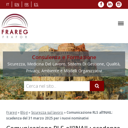
Facebook
LinkedIn
Inst
IT
EN
FR
ES
Consulenza e Formazione
Sicurezza, Medicina Del Lavoro, Sistemi Di Gestione, Qualità,
Privacy, Ambiente e Modelli Organizzativi
Frareg
»
Blog
»
Sicurezza sul lavoro
»
Comunicazione RLS all’INAIL:
scadenza del 31 marzo 2025 per i nuovi nominativi