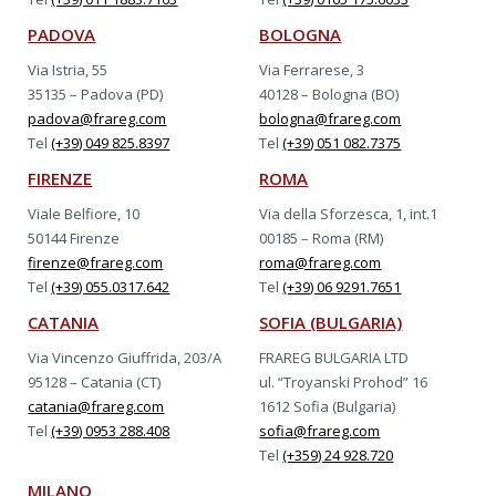
PADOVA
BOLOGNA
Via Istria, 55
Via Ferrarese, 3
35135 – Padova (PD)
40128 – Bologna (BO)
padova@frareg.com
bologna@frareg.com
Tel
(+39) 049 825.8397
Tel
(+39) 051 082.7375
FIRENZE
ROMA
Viale Belfiore, 10
Via della Sforzesca, 1, int.1
50144 Firenze
00185 – Roma (RM)
firenze@frareg.com
roma@frareg.com
Tel
(+39) 055.0317.642
Tel
(+39) 06 9291.7651
CATANIA
SOFIA (BULGARIA)
Via Vincenzo Giuffrida, 203/A
FRAREG BULGARIA LTD
95128 – Catania (CT)
ul. “Troyanski Prohod” 16
catania@frareg.com
1612 Sofia (Bulgaria)
Tel
(+39) 0953 288.408
sofia@frareg.com
Tel
(+359) 24 928.720
MILANO