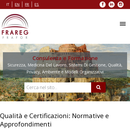
Facebook
LinkedIn
Inst
IT
EN
FR
ES
Consulenza e Formazione
Sicurezza, Medicina Del Lavoro, Sistemi Di Gestione, Qualità,
Privacy, Ambiente e Modelli Organizzativi
Qualità e Certificazioni: Normative e
Approfondimenti