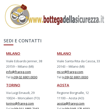
SEDI E CONTATTI
MILANO
MILANO
Viale Edoardo Jenner, 38
Viale Santa Rita da Cascia, 33
20159 – Milano (MI)
20143 – Milano (MI)
info@frareg.com
mi-sr@frareg.com
Tel
(+39) 02 6901.0030
Tel
(+39) 02 6901.0030
TORINO
AOSTA
Via Luigi Einaudi, 29
Regione Borgnalle, 12
10024 – Moncalieri (TO)
11100 – Aosta (AO)
torino@frareg.com
aosta@frareg.com
Tel
(+39) 011 1883.7163
Tel
(+39) 0165 175.6033