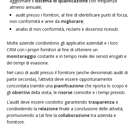
aggiornare il
sistema di qualificazione
con frequenza
almeno annuale;
audit presso i fornitori, al fine di identificare punti di forza,
non conformità e aree da
migliorare
;
analisi di non conformità, reclami e disservizi ricevuti.
Molte aziende condividono gli applicativi aziendali e i loro
CRM con i propri fornitori al fine di ottenere un
monitoraggio
costante e in tempo reale dei servizi erogati e
dei tempi di evasione.
Nel caso di audit presso il fornitore (anche denominati audit di
parte seconda), l’attività deve essere opportunamente
concordata tramite una
pianificazione
che riporta lo scopo e
gli
obiettivi
della visita, le
risorse
coinvolte e i tempi previsti.
L’audit deve essere condotto garantendo
trasparenza
e
condividendo la
relazione
finale a conclusione delle attività,
promuovendo a tal fine la
collaborazione
tra azienda e
fornitore.