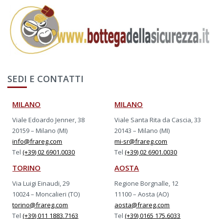
SEDI E CONTATTI
MILANO
MILANO
Viale Edoardo Jenner, 38
Viale Santa Rita da Cascia, 33
20159 – Milano (MI)
20143 – Milano (MI)
info@frareg.com
mi-sr@frareg.com
Tel
(+39) 02 6901.0030
Tel
(+39) 02 6901.0030
TORINO
AOSTA
Via Luigi Einaudi, 29
Regione Borgnalle, 12
10024 – Moncalieri (TO)
11100 – Aosta (AO)
torino@frareg.com
aosta@frareg.com
Tel
(+39) 011 1883.7163
Tel
(+39) 0165 175.6033