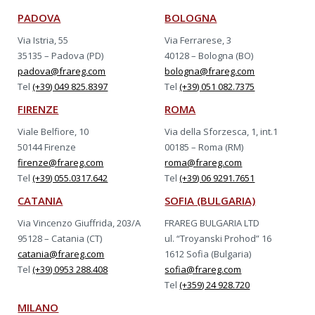
PADOVA
BOLOGNA
Via Istria, 55
Via Ferrarese, 3
35135 – Padova (PD)
40128 – Bologna (BO)
padova@frareg.com
bologna@frareg.com
Tel
(+39) 049 825.8397
Tel
(+39) 051 082.7375
FIRENZE
ROMA
Viale Belfiore, 10
Via della Sforzesca, 1, int.1
50144 Firenze
00185 – Roma (RM)
firenze@frareg.com
roma@frareg.com
Tel
(+39) 055.0317.642
Tel
(+39) 06 9291.7651
CATANIA
SOFIA (BULGARIA)
Via Vincenzo Giuffrida, 203/A
FRAREG BULGARIA LTD
95128 – Catania (CT)
ul. “Troyanski Prohod” 16
catania@frareg.com
1612 Sofia (Bulgaria)
Tel
(+39) 0953 288.408
sofia@frareg.com
Tel
(+359) 24 928.720
MILANO