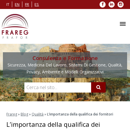
Facebook
LinkedIn
Inst
IT
EN
FR
ES
Consulenza e Formazione
Sicurezza, Medicina Del Lavoro, Sistemi Di Gestione, Qualità,
Privacy, Ambiente e Modelli Organizzativi
Frareg
»
Blog
»
Qualità
»
L’importanza della qualifica dei fornitori
L’importanza della qualifica dei