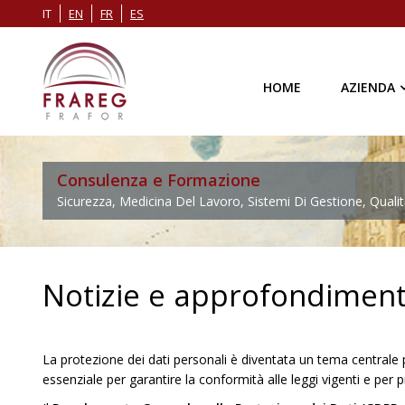
IT
EN
FR
ES
HOME
AZIENDA
Consulenza e Formazione
Sicurezza, Medicina Del Lavoro, Sistemi Di Gestione, Qualit
Notizie e approfondimenti
La protezione dei dati personali è diventata un tema centrale p
essenziale per garantire la conformità alle leggi vigenti e per pr