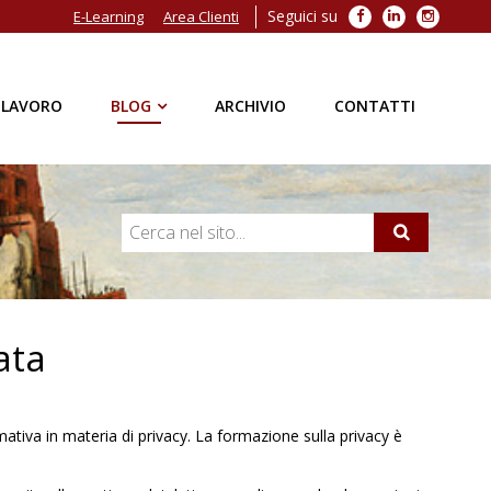
Seguici su
Facebook
LinkedIn
Instagra
E-Learning
Area Clienti
 LAVORO
BLOG
ARCHIVIO
CONTATTI
ata
ativa in materia di privacy. La formazione sulla privacy è
.