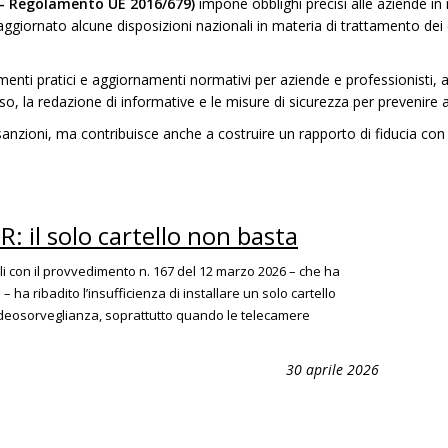
 – Regolamento UE 2016/679)
impone obblighi precisi alle aziende in
aggiornato alcune disposizioni nazionali in materia di trattamento dei d
enti pratici e aggiornamenti normativi per aziende e professionisti, a
nso, la redazione di informative e le misure di sicurezza per prevenire 
i sanzioni, ma contribuisce anche a costruire un rapporto di fiducia c
: il solo cartello non basta
li con il provvedimento n. 167 del 12 marzo 2026 – che ha
 ha ribadito l’insufficienza di installare un solo cartello
 videosorveglianza, soprattutto quando le telecamere
30 aprile 2026