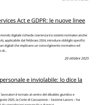
ervices Act e GDPR: le nuove linee
mondo digitale richiede coerenza tra sistemi normativi anche
SA), applicabile dal febbraio 2024, introduce obblighi specifici
iari digitali che implicano un coinvolgimento normativo ed
 di...
20 ottobre 2025
personale e inviolabile: lo dice la
 lavoratori è tornato al centro del dibattito giuridico e
gosto 2025, la Corte di Cassazione – Sezione Lavoro – ha
 è da considerarsi personale e dunque...