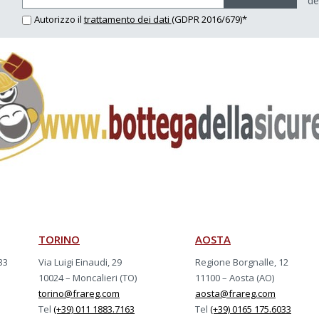
de
Autorizzo il
trattamento dei dati
(GDPR 2016/679)*
TORINO
AOSTA
33
Via Luigi Einaudi, 29
Regione Borgnalle, 12
10024 – Moncalieri (TO)
11100 – Aosta (AO)
torino@frareg.com
aosta@frareg.com
Tel
(+39) 011 1883.7163
Tel
(+39) 0165 175.6033