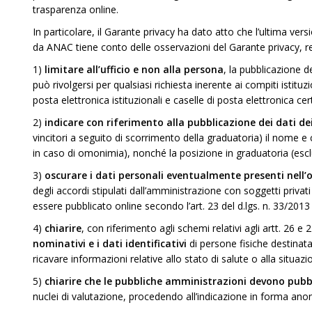
trasparenza online.
In particolare, il Garante privacy ha dato atto che l’ultima ver
da ANAC tiene conto delle osservazioni del Garante privacy, relat
1)
limitare all’ufficio e non alla persona
, la pubblicazione de
può rivolgersi per qualsiasi richiesta inerente ai compiti istituz
posta elettronica istituzionali e caselle di posta elettronica cer
2)
indicare con riferimento alla pubblicazione dei dati dei
vincitori a seguito di scorrimento della graduatoria) il nome
in caso di omonimia), nonché la posizione in graduatoria (esc
3)
oscurare i dati personali eventualmente presenti nell
degli accordi stipulati dall’amministrazione con soggetti privat
essere pubblicato online secondo l’art. 23 del d.lgs. n. 33/2013
4)
chiarire
, con riferimento agli schemi relativi agli artt. 26 e 
nominativi e i dati identificativi
di persone fisiche destinata
ricavare informazioni relative allo stato di salute o alla situaz
5)
chiarire che le pubbliche amministrazioni devono pubb
nuclei di valutazione, procedendo all’indicazione in forma ano