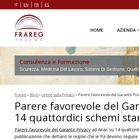
IT
EN
FR
ES
HOME
AZIENDA
Consulenza e Formazione
Sicurezza, Medicina Del Lavoro, Sistemi Di Gestione, Qualit
Frareg
»
Blog
»
Legge sulla Privacy
»
Parere favorevole del Garante Pri
Parere favorevole del Ga
14 quattordici schemi st
Parere favorevole del Garante Privacy
ad Anac su 14 quattordi
pubblicazione che dettano le regole che le Pa devono seguire pe