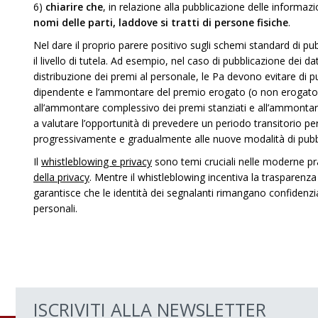
6)
chiarire che
, in relazione alla pubblicazione delle informazio
nomi delle parti, laddove si tratti di persone fisiche
.
Nel dare il proprio parere positivo sugli schemi standard di pub
il livello di tutela. Ad esempio, nel caso di pubblicazione dei da
distribuzione dei premi al personale, le Pa devono evitare di pu
dipendente e l’ammontare del premio erogato (o non erogato) a
all’ammontare complessivo dei premi stanziati e all’ammontare de
a valutare l’opportunità di prevedere un periodo transitorio pe
progressivamente e gradualmente alle nuove modalità di pubblic
Il
whistleblowing e privacy
sono temi cruciali nelle moderne pra
della privacy
. Mentre il whistleblowing incentiva la trasparenza 
garantisce che le identità dei segnalanti rimangano confidenzial
personali.
ISCRIVITI ALLA NEWSLETTER