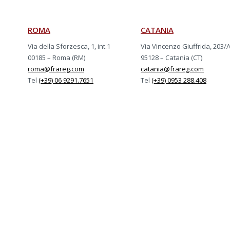
ROMA
CATANIA
Via della Sforzesca, 1, int.1
Via Vincenzo Giuffrida, 203/
00185 – Roma (RM)
95128 – Catania (CT)
roma@frareg.com
catania@frareg.com
Tel
(+39) 06 9291.7651
Tel
(+39) 0953 288.408