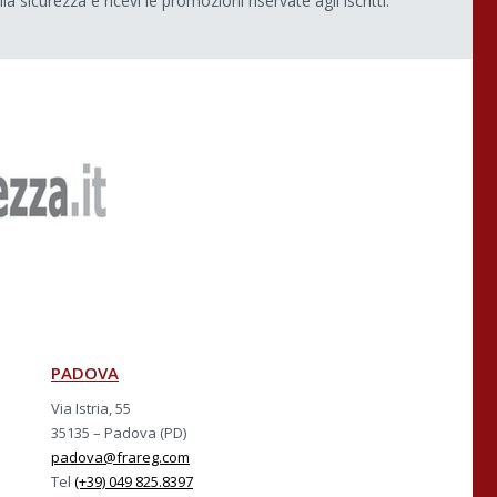
lla sicurezza e ricevi le promozioni riservate agli iscritti.
PADOVA
Via Istria, 55
35135 – Padova (PD)
padova@frareg.com
Tel
(+39) 049 825.8397