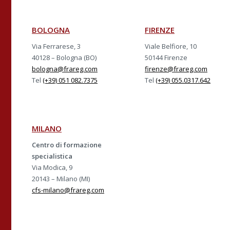
BOLOGNA
FIRENZE
Via Ferrarese, 3
Viale Belfiore, 10
40128 – Bologna (BO)
50144 Firenze
bologna@frareg.com
firenze@frareg.com
Tel
(+39) 051 082.7375
Tel
(+39) 055.0317.642
MILANO
Centro di formazione
specialistica
Via Modica, 9
20143 – Milano (MI)
cfs-milano@frareg.com