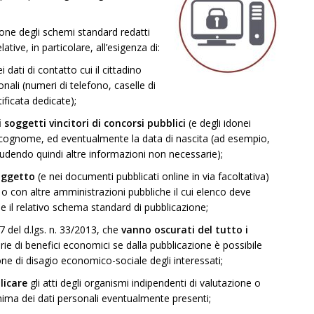
sione degli schemi standard redatti
ive, in particolare, all’esigenza di:
i dati di contatto cui il cittadino
ionali (numeri di telefono, caselle di
tificata dedicate);
 soggetti vincitori di concorsi pubblici
(e degli idonei
 e cognome, ed eventualmente la data di nascita (ad esempio,
ludendo quindi altre informazioni non necessarie);
’oggetto
(e nei documenti pubblicati online in via facoltativa)
i o con altre amministrazioni pubbliche il cui elenco deve
 e il relativo schema standard di pubblicazione;
27 del d.lgs. n. 33/2013, che
vanno oscurati del tutto i
rie di benefici economici se dalla pubblicazione è possibile
ione di disagio economico-sociale degli interessati;
licare
gli atti degli organismi indipendenti di valutazione o
nima dei dati personali eventualmente presenti;