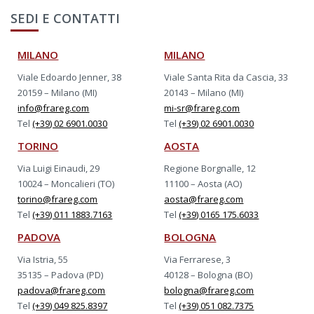
SEDI E CONTATTI
MILANO
MILANO
Viale Edoardo Jenner, 38
Viale Santa Rita da Cascia, 33
20159 – Milano (MI)
20143 – Milano (MI)
info@frareg.com
mi-sr@frareg.com
Tel
(+39) 02 6901.0030
Tel
(+39) 02 6901.0030
TORINO
AOSTA
Via Luigi Einaudi, 29
Regione Borgnalle, 12
10024 – Moncalieri (TO)
11100 – Aosta (AO)
torino@frareg.com
aosta@frareg.com
Tel
(+39) 011 1883.7163
Tel
(+39) 0165 175.6033
PADOVA
BOLOGNA
Via Istria, 55
Via Ferrarese, 3
35135 – Padova (PD)
40128 – Bologna (BO)
padova@frareg.com
bologna@frareg.com
Tel
(+39) 049 825.8397
Tel
(+39) 051 082.7375