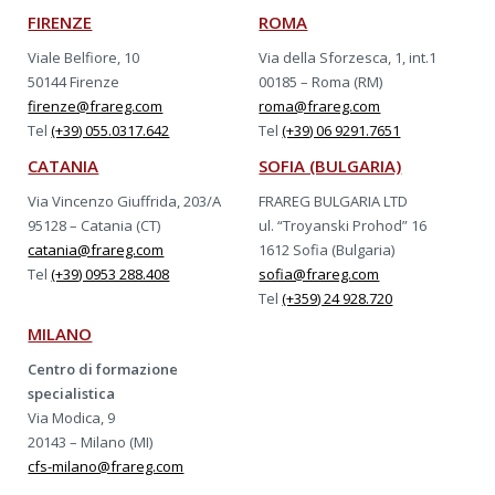
FIRENZE
ROMA
Viale Belfiore, 10
Via della Sforzesca, 1, int.1
50144 Firenze
00185 – Roma (RM)
firenze@frareg.com
roma@frareg.com
Tel
(+39) 055.0317.642
Tel
(+39) 06 9291.7651
CATANIA
SOFIA (BULGARIA)
Via Vincenzo Giuffrida, 203/A
FRAREG BULGARIA LTD
95128 – Catania (CT)
ul. “Troyanski Prohod” 16
catania@frareg.com
1612 Sofia (Bulgaria)
Tel
(+39) 0953 288.408
sofia@frareg.com
Tel
(+359) 24 928.720
MILANO
Centro di formazione
specialistica
Via Modica, 9
20143 – Milano (MI)
cfs-milano@frareg.com