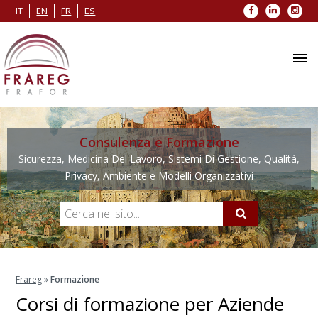
Facebook
LinkedIn
Inst
IT
EN
FR
ES
Consulenza e Formazione
Sicurezza, Medicina Del Lavoro, Sistemi Di Gestione, Qualità,
Privacy, Ambiente e Modelli Organizzativi
Frareg
»
Formazione
Corsi di formazione per Aziende