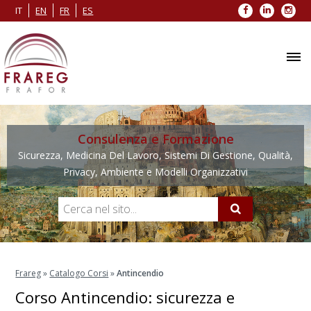
Facebook
LinkedIn
Inst
IT
EN
FR
ES
Consulenza e Formazione
Sicurezza, Medicina Del Lavoro, Sistemi Di Gestione, Qualità,
Privacy, Ambiente e Modelli Organizzativi
Frareg
»
Catalogo Corsi
»
Antincendio
Corso Antincendio: sicurezza e