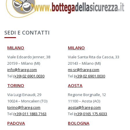
SEDI E CONTATTI
MILANO
MILANO
Viale Edoardo Jenner, 38
Viale Santa Rita da Cascia, 33
20159 – Milano (MI)
20143 – Milano (MI)
info@frareg.com
mi-sr@frareg.com
Tel
(+39) 02 6901.0030
Tel
(+39) 02 6901.0030
TORINO
AOSTA
Via Luigi Einaudi, 29
Regione Borgnalle, 12
10024 – Moncalieri (TO)
11100 – Aosta (AO)
torino@frareg.com
aosta@frareg.com
Tel
(+39) 011 1883.7163
Tel
(+39) 0165 175.6033
PADOVA
BOLOGNA