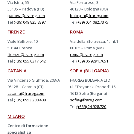
Via Istria, 55
Via Ferrarese, 3
35135 – Padova (PD)
40128 – Bologna (BO)
padova@frareg.com
bologna@frareg.com
Tel
(+39) 049 825.8397
Tel
(+39) 051 082.7375
FIRENZE
ROMA
Viale Belfiore, 10
Via della Sforzesca, 1, int.1
50144 Firenze
00185 – Roma (RM)
firenze@frareg.com
roma@frareg.com
Tel
(+39) 055.0317.642
Tel
(+39) 06 9291.7651
CATANIA
SOFIA (BULGARIA)
Via Vincenzo Giuffrida, 203/A
FRAREG BULGARIA LTD
95128 – Catania (CT)
ul. “Troyanski Prohod” 16
catania@frareg.com
1612 Sofia (Bulgaria)
Tel
(+39) 0953 288.408
sofia@frareg.com
Tel
(+359) 24 928.720
MILANO
Centro di formazione
specialistica