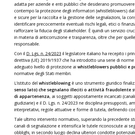
adatta per aziende e enti pubblici che desiderano promuovere u
contempo la protezione degli informatori (whistleblowers) dal r
e sicure per la raccolta e la gestione delle segnalazioni, la co
identificare precocemente eventuali rischi legali, etici o finanz
rafforzare la fiducia degli stakeholder. È quindi un servizio cr
in materia di anticorruzione e trasparenza, oltre che per quel
responsabile.
Con il
D. Lgs. n. 24/2023
il legislatore italiano ha recepito i pri
direttiva (UE) 2019/1937 che ha introdotto una serie di norme 
adeguato livello di protezione ai
whistleblowers pubblici e pr
normative degli Stati membri.
L’istituto del
whistleblowing
è uno strumento giuridico finaliz
senso lato) che segnalano illeciti o attività fraudolente s
di appartenenza
, ai soggetti appositamente incaricati (canal
giudiziarie) e il D. Lgs. n. 24/2023 ne disciplina presupposti, am
interpretativi, regole attuative e forme di tutela, definendo così 
Tale ultimo intervento normativo, superando la precedente strat
canali di segnalazione e intensifica le tutele riconosciute ai seg
obblighi, in secondo luogo declina ulteriori condotte potenzial