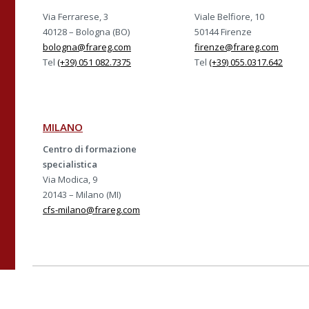
Via Ferrarese, 3
Viale Belfiore, 10
40128 – Bologna (BO)
50144 Firenze
bologna@frareg.com
firenze@frareg.com
Tel
(+39) 051 082.7375
Tel
(+39) 055.0317.642
MILANO
Centro di formazione
specialistica
Via Modica, 9
20143 – Milano (MI)
cfs-milano@frareg.com
Azienda con sistema ce