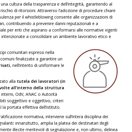
na cultura della trasparenza e dell’integrità, garantendo al
ischio di ritorsioni. Attraverso l’adozione di procedure chiare
nsulenza per il whistleblowing consente alle organizzazioni di
iari, contribuendo a prevenire danni reputazionali e a
uciale per enti che aspirano a conformarsi alle normative vigenti
le intenzionate a consolidare un ambiente lavorativo etico e
ncipi comunitari espressi nella
comuni finalizzate a garantire un
ivati
, nell’intento di uniformare le
zato alla
tutela dei lavoratori (in
volte all’interno della struttura
i interni, OdV, ANAC o Autorità
biti soggettivo e oggettivo, criteri
la portata effettiva dell’istituto.
ificazione normativa, interviene sull’intera disciplina dei
nalanti: innanzitutto, amplia la platea dei destinatari degli
mente illecite meritevoli di segnalazione e, non ultimo, delinea