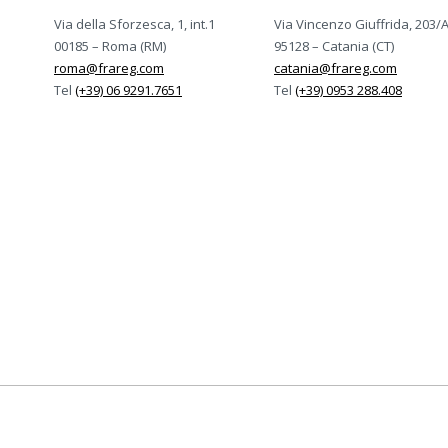
Via della Sforzesca, 1, int.1
Via Vincenzo Giuffrida, 203/
00185 – Roma (RM)
95128 – Catania (CT)
roma@frareg.com
catania@frareg.com
Tel
(+39) 06 9291.7651
Tel
(+39) 0953 288.408
rtificato ISO-9001, ISO-14001, ISO/IEC-27001:2022, 
Certificazioni Frareg