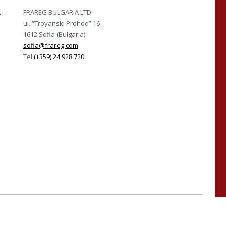
A
FRAREG BULGARIA LTD
ul. “Troyanski Prohod” 16
1612 Sofia (Bulgaria)
sofia@frareg.com
Tel
(+359) 24 928.720
ISO 45001 e UNI PdR 125