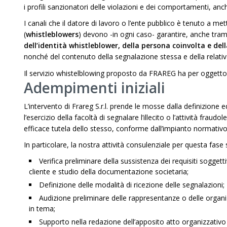
i profili sanzionatori delle violazioni e dei comportamenti, anche
I canali che il datore di lavoro o l’ente pubblico è tenuto a me
(
whistleblowers
) devono -in ogni caso- garantire, anche trami
dell’identità whistleblower, della persona coinvolta e 
nonché del contenuto della segnalazione stessa e della relat
Il servizio whistelblowing proposto da FRAREG ha per oggetto 
Adempimenti iniziali
L’intervento di Frareg S.r.l. prende le mosse dalla definizione 
l’esercizio della facoltà di segnalare l’illecito o l’attività frau
efficace tutela dello stesso, conforme dall’impianto normativo
In particolare, la nostra attività consulenziale per questa fas
Verifica preliminare della sussistenza dei requisiti soggetti
cliente e studio della documentazione societaria;
Definizione delle modalità di ricezione delle segnalazioni;
Audizione preliminare delle rappresentanze o delle organiz
in tema;
Supporto nella redazione dell’apposito atto organizzativo 