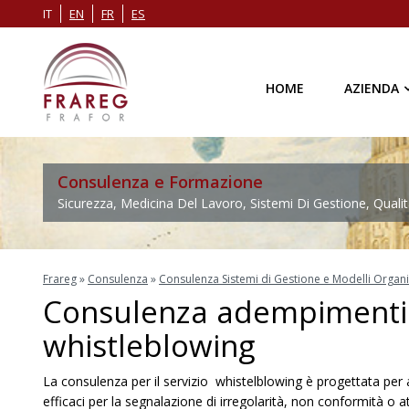
IT
EN
FR
ES
HOME
AZIENDA
Consulenza e Formazione
Sicurezza, Medicina Del Lavoro, Sistemi Di Gestione, Qualit
Frareg
»
Consulenza
»
Consulenza Sistemi di Gestione e Modelli Organiz
Consulenza adempimenti 
whistleblowing
La consulenza per il servizio whistelblowing è progettata per 
efficaci per la segnalazione di irregolarità, non conformità o at