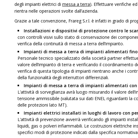
degli impianti elettrici di
messa a terra
). Effettuare verifiche ed
rientra nelle operazioni svolte dall’azienda.
Grazie a tale convenzione, Frareg S.r.l. è infatti in grado di pr
Installazioni e dispositivi di protezione contro le sc
con controlli visivi sullo stato di conservazione dei componenti
verifica della continuità di messa a terra dell’impianto.
Impianti di messa a terra di impianti alimentati fin
Personale tecnico specializzato della società partner effettuer
valore dell’impianto di terra e verificando il coordinamento del
verifica di questa tipologia di impianti rientrano anche i contr
della funzionalità degli interruttori differenziali.
Impianti di messa a terra di impianti alimentati con
L’attività di sorveglianza avrà luogo misurando il valore dell’
tensione ammissibile (valutata sui dati ENEL riguardanti la 
delle protezioni lato MT).
Impianti elettrici installati in luoghi di lavoro con pe
L’attività di prevenzione avverrà verificando gli impianti insta
liquidi, gas o polveri infiammabili. Le costruzioni elettriche i
specifici modi di protezione indicati dalla specifica normativa