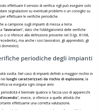
do effettuare il servizio di verifica: egli può eseguire solo
dare segnalazioni su eventuali problemi o un consiglio su
er effettuare le verifiche periodiche.
fiche a campione sugli impianti di messa a terra.
a “
lavoratori
”, dato che l’obbligatorietà delle verifiche
ci si riferisce alla definizione presente nel D.lgs. 81/08,
edente), ma anche i soci lavoratori, gli apprendisti, gli
i domestici).
ifiche periodiche degli impianti
ività svolta. Nel caso di impianti definiti a maggior rischio in
e nei
luoghi caratterizzati da rischio di esplosione
, la
verifica va eseguita ogni cinque anni.
 periodicità è biennale qualora si faccia uso di apparecchi
 d’incendio
”, invece, si riferisce a quelle attività che
portante effettuarne una corretta valutazione.