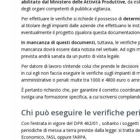
abilitato dal Ministero delle Attività Produttive
, da esi
degli organi competenti di pubblica vigilanza.
Per effettuare le verifiche si richiede il possesso di
determ
al titolare degli impianti dalle aziende che effettuano le inst
eventualmente il progetto (qualora questa documentazione sia
In mancanza di questi documenti
, tuttavia, le verific
mancanza dovrà essere data notizia nel verbale. Ad ogni 
prevista andrà sanata da un punto di vista legale.
Per datore di lavoro s’intende colui che prende le decision
in cui egli non faccia eseguire le verifiche sugli impianti di
amministrative o penali: multe tra 1000 e 4800 euro o arres
È pertanto richiesto che, per garantire il corretto coordina
svolga una formazione specifica, a cui iscriversi compiland
Chi può eseguire le verifiche per
Con l’entrata in vigore del DPR 462/01 , soltanto i soggetti
periodiche di messa a terra previste dalla legge: si tratta de
Economico, l’ASL oppure l’ARPA.