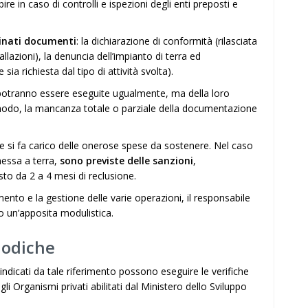
bire in caso di controlli e ispezioni degli enti preposti e
inati documenti
: la dichiarazione di conformità (rilasciata
allazioni), la denuncia dell’impianto di terra ed
 richiesta dal tipo di attività svolta).
he potranno essere eseguite ugualmente, ma della loro
modo, la mancanza totale o parziale della documentazione
i e si fa carico delle onerose spese da sostenere. Nel caso
 messa a terra,
sono previste delle sanzioni
,
to da 2 a 4 mesi di reclusione.
mento e la gestione delle varie operazioni, il responsabile
o un’apposita modulistica.
iodiche
 indicati da tale riferimento possono eseguire le verifiche
gli Organismi privati abilitati dal Ministero dello Sviluppo