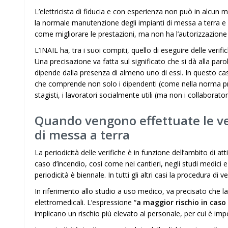
L’elettricista di fiducia e con esperienza non può in alcun mo
la normale manutenzione degli impianti di messa a terra e 
come migliorare le prestazioni, ma non ha l’autorizzazione p
L’INAIL ha, tra i suoi compiti, quello di eseguire delle veri
Una precisazione va fatta sul significato che si dà alla parol
dipende dalla presenza di almeno uno di essi. In questo caso 
che comprende non solo i dipendenti (come nella norma prec
stagisti, i lavoratori socialmente utili (ma non i collaborator
Quando vengono effettuate le ver
di messa a terra
La periodicità delle verifiche è in funzione dell’ambito di att
caso d’incendio, così come nei cantieri, negli studi medici 
periodicità è biennale. In tutti gli altri casi la procedura di 
In riferimento allo studio a uso medico, va precisato che la
elettromedicali. L’espressione “
a maggior rischio in caso
implicano un rischio più elevato al personale, per cui è im