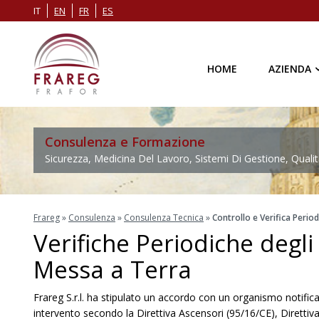
IT
EN
FR
ES
HOME
AZIENDA
Consulenza e Formazione
Sicurezza, Medicina Del Lavoro, Sistemi Di Gestione, Qualit
Frareg
»
Consulenza
»
Consulenza Tecnica
»
Controllo e Verifica Perio
Verifiche Periodiche degli 
Messa a Terra
Frareg S.r.l. ha stipulato un accordo con un organismo notificat
intervento secondo la Direttiva Ascensori (95/16/CE), Direttiv