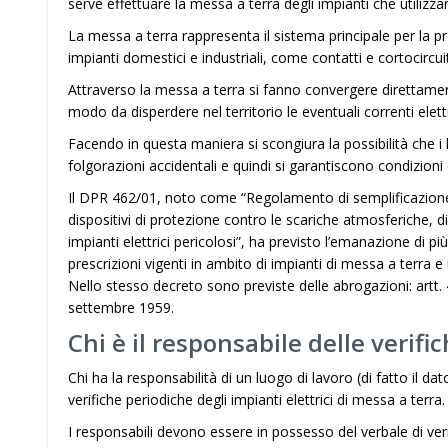
serve effettuare la messa a terra degli impianti che utilizza
La messa a terra rappresenta il sistema principale per la pro
impianti domestici e industriali, come contatti e cortocircuit
Attraverso la messa a terra si fanno convergere direttamente
modo da disperdere nel territorio le eventuali correnti elett
Facendo in questa maniera si scongiura la possibilità che i 
folgorazioni accidentali e quindi si garantiscono condizioni 
Il DPR 462/01, noto come “Regolamento di semplificazione 
dispositivi di protezione contro le scariche atmosferiche, di d
impianti elettrici pericolosi”, ha previsto l’emanazione di p
prescrizioni vigenti in ambito di impianti di messa a terra e
Nello stesso decreto sono previste delle abrogazioni: artt. 
settembre 1959.
Chi è il responsabile delle verifi
Chi ha la responsabilità di un luogo di lavoro (di fatto il da
verifiche periodiche degli impianti elettrici di messa a terra.
I responsabili devono essere in possesso del verbale di veri