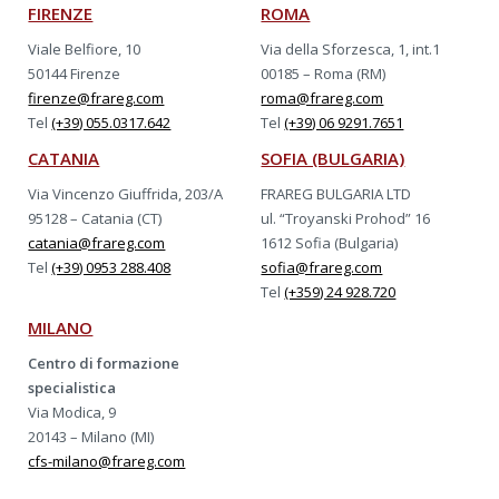
FIRENZE
ROMA
Viale Belfiore, 10
Via della Sforzesca, 1, int.1
50144 Firenze
00185 – Roma (RM)
firenze@frareg.com
roma@frareg.com
Tel
(+39) 055.0317.642
Tel
(+39) 06 9291.7651
CATANIA
SOFIA (BULGARIA)
Via Vincenzo Giuffrida, 203/A
FRAREG BULGARIA LTD
95128 – Catania (CT)
ul. “Troyanski Prohod” 16
catania@frareg.com
1612 Sofia (Bulgaria)
Tel
(+39) 0953 288.408
sofia@frareg.com
Tel
(+359) 24 928.720
MILANO
Centro di formazione
specialistica
Via Modica, 9
20143 – Milano (MI)
cfs-milano@frareg.com