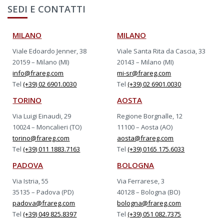
SEDI E CONTATTI
MILANO
MILANO
Viale Edoardo Jenner, 38
Viale Santa Rita da Cascia, 33
20159 – Milano (MI)
20143 – Milano (MI)
info@frareg.com
mi-sr@frareg.com
Tel
(+39) 02 6901.0030
Tel
(+39) 02 6901.0030
TORINO
AOSTA
Via Luigi Einaudi, 29
Regione Borgnalle, 12
10024 – Moncalieri (TO)
11100 – Aosta (AO)
torino@frareg.com
aosta@frareg.com
Tel
(+39) 011 1883.7163
Tel
(+39) 0165 175.6033
PADOVA
BOLOGNA
Via Istria, 55
Via Ferrarese, 3
35135 – Padova (PD)
40128 – Bologna (BO)
padova@frareg.com
bologna@frareg.com
Tel
(+39) 049 825.8397
Tel
(+39) 051 082.7375