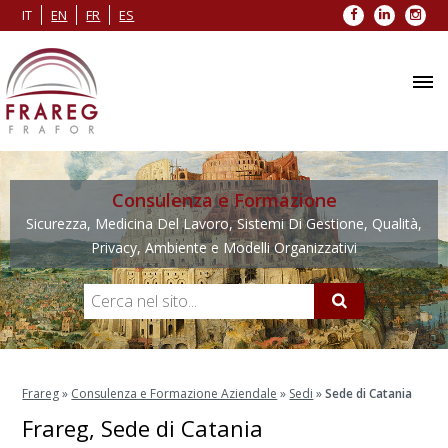
Facebook
LinkedIn
Inst
IT
EN
FR
ES
Consulenza e Formazione
Sicurezza, Medicina Del Lavoro, Sistemi Di Gestione, Qualità,
Privacy, Ambiente e Modelli Organizzativi
Frareg
»
Consulenza e Formazione Aziendale
»
Sedi
»
Sede di Catania
Frareg, Sede di Catania