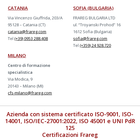
CATANIA
SOFIA (BULGARIA)
Via Vincenzo Giuffrida, 203/A
FRAREG BULGARIA LTD
95128 – Catania (CT)
ul. “Troyanski Prohod” 16
catania@frareg.com
1612 Sofia (Bulgaria)
Tel
(+39) 0953 288.408
sofia@frareg.com
Tel
(+359) 24 928.720
MILANO
Centro di formazione
specialistica
Via Modica, 9
20143 – Milano (MI)
cfs-milano@frareg.com
Azienda con sistema certificato ISO-9001, ISO-
14001, ISO/IEC-27001:2022, ISO 45001 e UNI PdR
125
Certificazioni Frareg