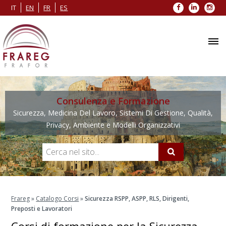
Facebook
LinkedIn
Inst
IT
EN
FR
ES
Consulenza e Formazione
Sicurezza, Medicina Del Lavoro, Sistemi Di Gestione, Qualità,
Privacy, Ambiente e Modelli Organizzativi
Frareg
»
Catalogo Corsi
»
Sicurezza RSPP, ASPP, RLS, Dirigenti,
Preposti e Lavoratori