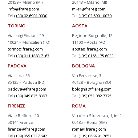
20159 – Milano (MI)
20143 – Milano (MI)
info@frareg.com
mi-sr@frareg.com
Tel
(+39) 02 6901.0030
Tel
(+39) 02 6901.0030
TORINO
AOSTA
Via Luigi Einaudi, 29
Regione Borgnalle, 12
10024 – Moncalieri (TO)
11100 – Aosta (AO)
torino@frareg.com
aosta@frareg.com
Tel
(+39) 011 1883.7163
Tel
(+39) 0165 175.6033
PADOVA
BOLOGNA
Via Istria, 55
Via Ferrarese, 3
35135 – Padova (PD)
40128 – Bologna (BO)
padova@frareg.com
bologna@frareg.com
Tel
(+39) 049 825.8397
Tel
(+39) 051 082.7375
FIRENZE
ROMA
Viale Belfiore, 10
Via della Sforzesca, 1, int.1
50144 Firenze
00185 – Roma (RM)
firenze@frareg.com
roma@frareg.com
Tel
(+39) 055.0317.642
Tel
(+39) 06 9291.7651