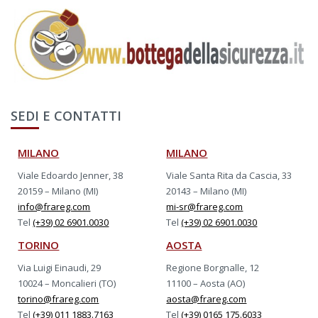
SEDI E CONTATTI
MILANO
MILANO
Viale Edoardo Jenner, 38
Viale Santa Rita da Cascia, 33
20159 – Milano (MI)
20143 – Milano (MI)
info@frareg.com
mi-sr@frareg.com
Tel
(+39) 02 6901.0030
Tel
(+39) 02 6901.0030
TORINO
AOSTA
Via Luigi Einaudi, 29
Regione Borgnalle, 12
10024 – Moncalieri (TO)
11100 – Aosta (AO)
torino@frareg.com
aosta@frareg.com
Tel
(+39) 011 1883.7163
Tel
(+39) 0165 175.6033