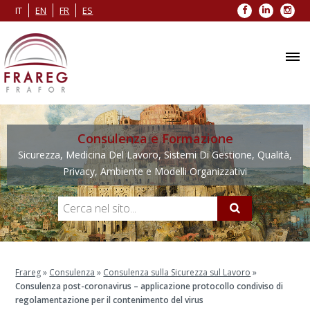
Facebook
LinkedIn
Inst
IT
EN
FR
ES
Consulenza e Formazione
Sicurezza, Medicina Del Lavoro, Sistemi Di Gestione, Qualità,
Privacy, Ambiente e Modelli Organizzativi
Frareg
»
Consulenza
»
Consulenza sulla Sicurezza sul Lavoro
»
Consulenza post-coronavirus – applicazione protocollo condiviso di
regolamentazione per il contenimento del virus