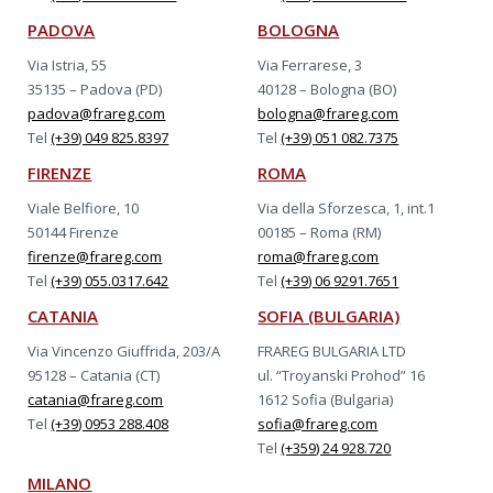
PADOVA
BOLOGNA
Via Istria, 55
Via Ferrarese, 3
35135 – Padova (PD)
40128 – Bologna (BO)
padova@frareg.com
bologna@frareg.com
Tel
(+39) 049 825.8397
Tel
(+39) 051 082.7375
FIRENZE
ROMA
Viale Belfiore, 10
Via della Sforzesca, 1, int.1
50144 Firenze
00185 – Roma (RM)
firenze@frareg.com
roma@frareg.com
Tel
(+39) 055.0317.642
Tel
(+39) 06 9291.7651
CATANIA
SOFIA (BULGARIA)
Via Vincenzo Giuffrida, 203/A
FRAREG BULGARIA LTD
95128 – Catania (CT)
ul. “Troyanski Prohod” 16
catania@frareg.com
1612 Sofia (Bulgaria)
Tel
(+39) 0953 288.408
sofia@frareg.com
Tel
(+359) 24 928.720
MILANO