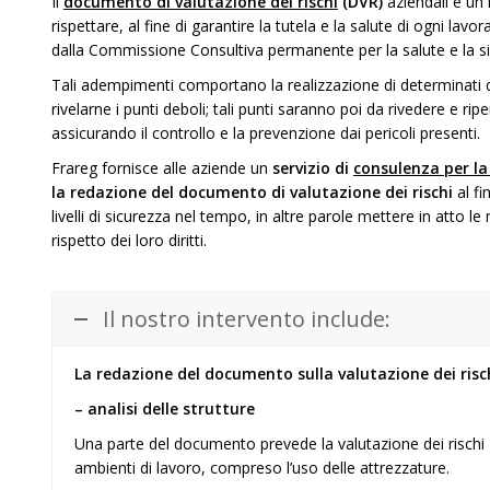
Il
documento di valutazione dei rischi
(DVR)
aziendali è un 
rispettare, al fine di garantire la tutela e la salute di ogni l
dalla Commissione Consultiva permanente per la salute e la si
Tali adempimenti comportano la realizzazione di determinati d
rivelarne i punti deboli; tali punti saranno poi da rivedere e rip
assicurando il controllo e la prevenzione dai pericoli presenti.
Frareg fornisce alle aziende un
servizio di
consulenza per la
la redazione del documento di valutazione dei rischi
al fi
livelli di sicurezza nel tempo, in altre parole mettere in atto le
rispetto dei loro diritti.
Il nostro intervento include:
La redazione del documento sulla valutazione dei risch
– analisi delle strutture
Una parte del documento prevede la valutazione dei rischi D.
ambienti di lavoro, compreso l’uso delle attrezzature.