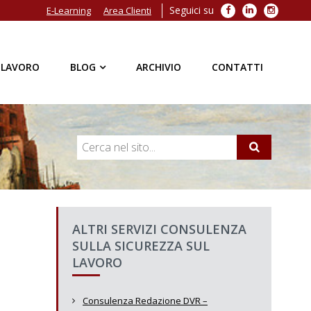
Seguici su
Facebook
LinkedIn
Instagra
E-Learning
Area Clienti
 LAVORO
BLOG
ARCHIVIO
CONTATTI
ALTRI SERVIZI CONSULENZA
SULLA SICUREZZA SUL
LAVORO
Consulenza Redazione DVR –