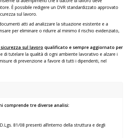
insieme di adempimenti che il datore di lavoro deve
avoratore. È possibile redigere un DVR standardizzato approvato
curezza sul lavoro.
ocumenti atti ad analizzare la situazione esistente e a
ensare per eliminare o ridurre al minimo il rischio evidenziato,
 sicurezza sul lavoro
qualificato e sempre aggiornato per
ne di tutelare la qualità di ogni ambiente lavorativo e alzare i
 misure di prevenzione a favore di tutti i dipendenti, nel
i comprende tre diverse analisi:
Lgs. 81/08 presenti all’interno della struttura e degli