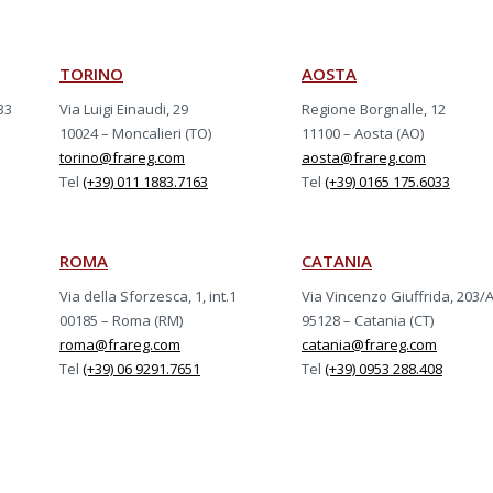
TORINO
AOSTA
33
Via Luigi Einaudi, 29
Regione Borgnalle, 12
10024 – Moncalieri (TO)
11100 – Aosta (AO)
torino@frareg.com
aosta@frareg.com
Tel
(+39) 011 1883.7163
Tel
(+39) 0165 175.6033
ROMA
CATANIA
Via della Sforzesca, 1, int.1
Via Vincenzo Giuffrida, 203/
00185 – Roma (RM)
95128 – Catania (CT)
roma@frareg.com
catania@frareg.com
Tel
(+39) 06 9291.7651
Tel
(+39) 0953 288.408