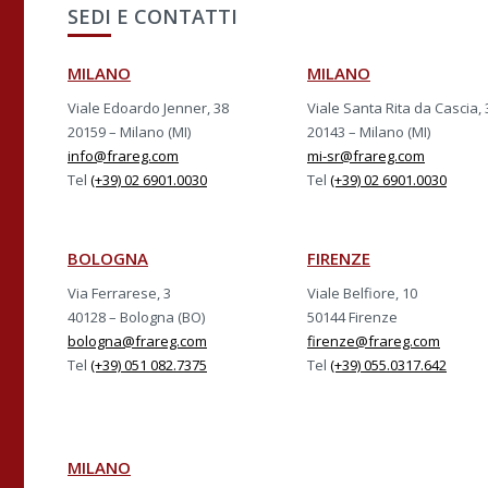
SEDI E CONTATTI
MILANO
MILANO
Viale Edoardo Jenner, 38
Viale Santa Rita da Cascia, 
20159 – Milano (MI)
20143 – Milano (MI)
info@frareg.com
mi-sr@frareg.com
Tel
(+39) 02 6901.0030
Tel
(+39) 02 6901.0030
BOLOGNA
FIRENZE
Via Ferrarese, 3
Viale Belfiore, 10
40128 – Bologna (BO)
50144 Firenze
bologna@frareg.com
firenze@frareg.com
Tel
(+39) 051 082.7375
Tel
(+39) 055.0317.642
MILANO