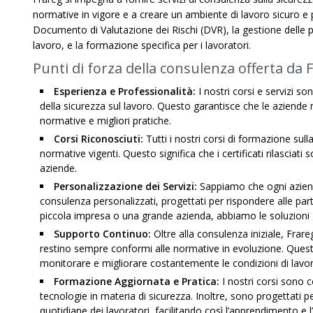
normative in vigore e a creare un ambiente di lavoro sicuro e p
Documento di Valutazione dei Rischi (DVR), la gestione delle pr
lavoro, e la formazione specifica per i lavoratori.
Punti di forza della consulenza offerta da 
Esperienza e Professionalità:
I nostri corsi e servizi so
della sicurezza sul lavoro. Questo garantisce che le aziende r
normative e migliori pratiche.
Corsi Riconosciuti:
Tutti i nostri corsi di formazione sull
normative vigenti. Questo significa che i certificati rilasciati s
aziende.
Personalizzazione dei Servizi:
Sappiamo che ogni azienda
consulenza personalizzati, progettati per rispondere alle part
piccola impresa o una grande azienda, abbiamo le soluzioni g
Supporto Continuo:
Oltre alla consulenza iniziale, Frar
restino sempre conformi alle normative in evoluzione. Questo
monitorare e migliorare costantemente le condizioni di lavor
Formazione Aggiornata e Pratica:
I nostri corsi sono 
tecnologie in materia di sicurezza. Inoltre, sono progettati per
quotidiane dei lavoratori, facilitando così l’apprendimento e l