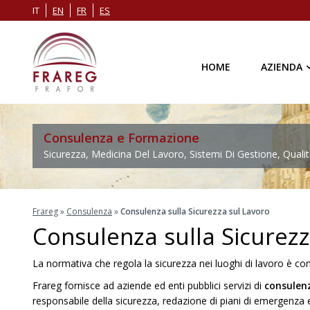
IT
EN
FR
ES
HOME
AZIENDA
Consulenza e Formazione
Sicurezza, Medicina Del Lavoro, Sistemi Di Gestione, Qualit
Frareg
»
Consulenza
»
Consulenza sulla Sicurezza sul Lavoro
Consulenza sulla Sicurezz
La normativa che regola la sicurezza nei luoghi di lavoro è co
Frareg fornisce ad aziende ed enti pubblici servizi di
consulenz
responsabile della sicurezza, redazione di piani di emergenza e