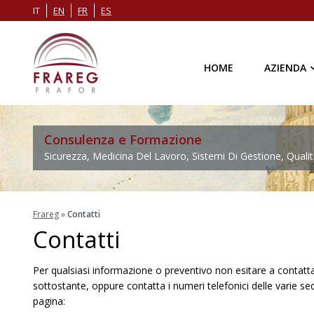
IT
EN
FR
ES
HOME
AZIENDA
Consulenza e Formazione
Sicurezza, Medicina Del Lavoro, Sistemi Di Gestione, Qualit
Frareg
»
Contatti
Contatti
Per qualsiasi informazione o preventivo non esitare a contatt
sottostante, oppure contatta i numeri telefonici delle varie sed
pagina: