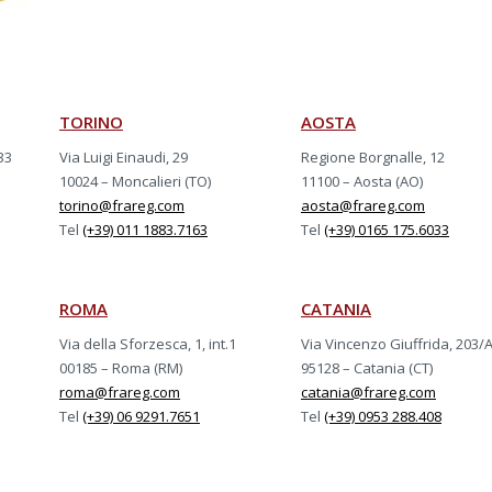
TORINO
AOSTA
33
Via Luigi Einaudi, 29
Regione Borgnalle, 12
10024 – Moncalieri (TO)
11100 – Aosta (AO)
torino@frareg.com
aosta@frareg.com
Tel
(+39) 011 1883.7163
Tel
(+39) 0165 175.6033
ROMA
CATANIA
Via della Sforzesca, 1, int.1
Via Vincenzo Giuffrida, 203/
00185 – Roma (RM)
95128 – Catania (CT)
roma@frareg.com
catania@frareg.com
Tel
(+39) 06 9291.7651
Tel
(+39) 0953 288.408