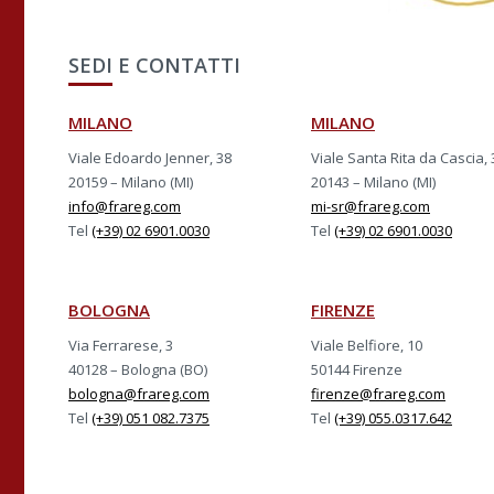
SEDI E CONTATTI
MILANO
MILANO
Viale Edoardo Jenner, 38
Viale Santa Rita da Cascia, 
20159 – Milano (MI)
20143 – Milano (MI)
info@frareg.com
mi-sr@frareg.com
Tel
(+39) 02 6901.0030
Tel
(+39) 02 6901.0030
BOLOGNA
FIRENZE
Via Ferrarese, 3
Viale Belfiore, 10
40128 – Bologna (BO)
50144 Firenze
bologna@frareg.com
firenze@frareg.com
Tel
(+39) 051 082.7375
Tel
(+39) 055.0317.642