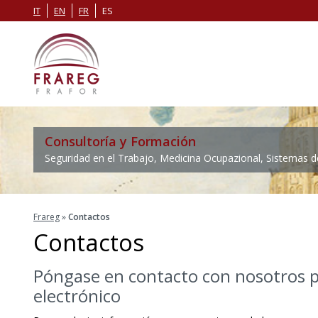
IT
EN
FR
ES
Consultoría y Formación
Seguridad en el Trabajo, Medicina Ocupazional, Sistemas 
Frareg
»
Contactos
Contactos
Póngase en contacto con nosotros p
electrónico