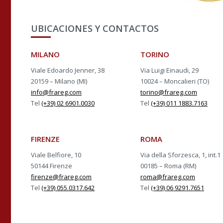
UBICACIONES Y CONTACTOS
MILANO
TORINO
Viale Edoardo Jenner, 38
Via Luigi Einaudi, 29
20159 – Milano (MI)
10024 – Moncalieri (TO)
info@frareg.com
torino@frareg.com
Tel
(+39) 02 6901.0030
Tel
(+39) 011 1883.7163
FIRENZE
ROMA
Viale Belfiore, 10
Via della Sforzesca, 1, int.1
50144 Firenze
00185 – Roma (RM)
firenze@frareg.com
roma@frareg.com
Tel
(+39) 055.0317.642
Tel
(+39) 06 9291.7651