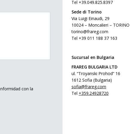
Tel +39.049.825.8397
Sede di Torino
Via Luigi Einaudi, 29
10024 – Moncalieri – TORINO
torino@frareg.com
Tel +39 011 188 37 163
Sucursal en Bulgaria
FRAREG
BULGARIA
LTD
ul. “Troyanski Prohod” 16
1612 Sofia (
Bulgaria
)
sofia@frareg.com
onformidad con la
Tel
+359.24928720