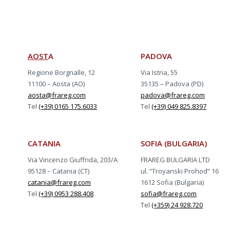
AOST
A
PADOVA
Regione Borgnalle, 12
Via Istria, 55
11100 – Aosta (AO)
35135 – Padova (PD)
aosta@frareg.com
padova@frareg.com
Tel
(+39) 0165 175.6033
Tel
(+39) 049 825.8397
CATANIA
SOFIA (BULGARIA)
Via Vincenzo Giuffrida, 203/A
FRAREG BULGARIA LTD
95128 – Catania (CT)
ul. “Troyanski Prohod” 16
catania@frareg.com
1612 Sofia (Bulgaria)
Tel
(+39) 0953 288.408
sofia@frareg.com
Tel
(+359) 24 928.720