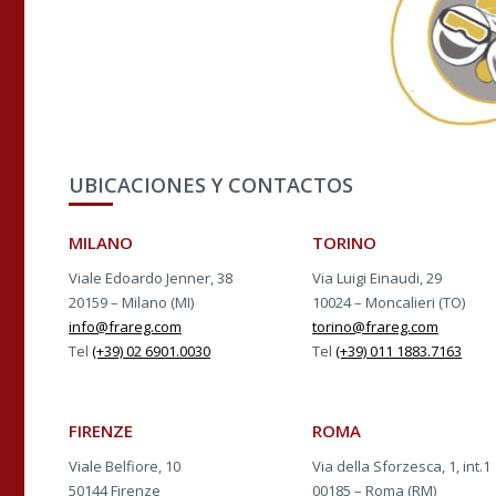
UBICACIONES Y CONTACTOS
MILANO
TORINO
Viale Edoardo Jenner, 38
Via Luigi Einaudi, 29
20159 – Milano (MI)
10024 – Moncalieri (TO)
info@frareg.com
torino@frareg.com
Tel
(+39) 02 6901.0030
Tel
(+39) 011 1883.7163
FIRENZE
ROMA
Viale Belfiore, 10
Via della Sforzesca, 1, int.1
50144 Firenze
00185 – Roma (RM)