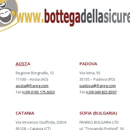
AOST
A
PADOVA
Regione Borgnalle, 12
Via Istria, 55
11100 – Aosta (AO)
35135 – Padova (PD)
aosta@frareg.com
padova@frareg.com
Tel
(+39) 0165 175.6033
Tel
(+39) 049 825.8397
CATANIA
SOFIA (BULGARIA)
Via Vincenzo Giuffrida, 203/A
FRAREG BULGARIA LTD
95128 – Catania (CT)
ul. “Troyanski Prohod” 16