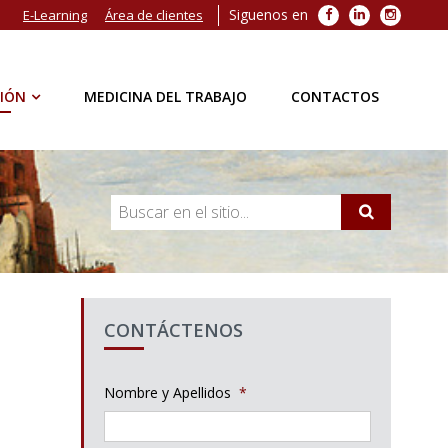
Siguenos en
Facebook
LinkedIn
Instagra
E-Learning
Área de clientes
IÓN
MEDICINA DEL TRABAJO
CONTACTOS
CONTÁCTENOS
Nombre y Apellidos
*