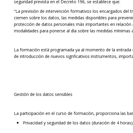
seguridad prevista en el Decreto 196, se establece que:
“La previsiòn de intervenciòn formativos los encargados del t
ciernen sobre los datos, las medidas disponibles para preveni
protecciòn de datos personales màs importantes en relaciòn a 
modalidades para ponerse al dìa sobre las medidas mìnimas ad
La formaciòn està programada ya al momento de la entrada e
de introducciòn de nuevos signficativos instrumentos, import
Gestiòn de los datos sensibles
La participaciòn en el curso de formaciòn, proporciona las ba
Privacidad y seguridad de los datos (duraciòn de 4 horas)