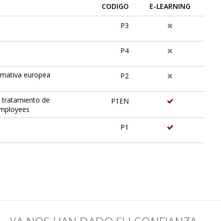
CODIGO
E-LEARNING
P3
P4
ormativa europea
P2
l tratamiento de
P1EN
 employees
P1