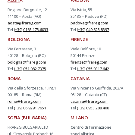
Regione Borgnalle, 12
Via Istria, 55
11100 – Aosta (AO)
35135 – Padova (PD)
aosta@frareg.com
padova@frareg.com
Tel
(+39) 0165 175.6033
Tel
(+39) 049 825.8397
BOLOGNA
FIRENZE
Via Ferrarese, 3
Viale Belfiore, 10
40128 – Bologna (BO)
50144 Firenze
bologna@frareg.com
firenze@frareg.com
Tel
(+39) 051 082.7375
Tel
(+39) 055.0317.642
ROMA
CATANIA
Via della Sforzesca, 1, int.1
Via Vincenzo Giuffrida, 203/A
00185 – Roma (RM)
95128 – Catania (CT)
roma@frareg.com
catania@frareg.com
Tel
(+39) 06 9291.7651
Tel
(+39) 0953 288.408
SOFIA (BULGARIA)
MILANO
FRAREG BULGARIA LTD
Centro di formazione
ul. “Troyanski Prohod” 16
specialistica