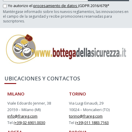
Yo autorizo el
procesamiento de datos
(GDPR 2016/679)*
Manténgase informado sobre los nuevos reglamentos, las innovaciones en
el campo de la seguridad y recibe promociones reservadas para
suscriptores.
UBICACIONES Y CONTACTOS
MILANO
TORINO
Viale Edoardo Jenner, 38
Via Luigi Einaudi, 29
20159 – Milano (MI)
10024 – Moncalieri (TO)
info@frareg.com
torino@frareg.com
Tel
(+39) 02 6901.0030
Tel
(+39) 011 1883.7163
AOST
A
PADOVA