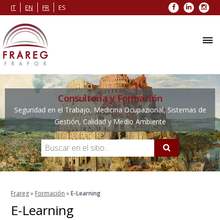
Facebook
LinkedIn
Inst
IT
EN
FR
ES
Consultoría y Formación
Seguridad en el Trabajo, Medicina Ocupazional, Sistemas de
Gestión, Calidad y Medio Ambiente
Frareg
»
Formación
»
E-Learning
E-Learning