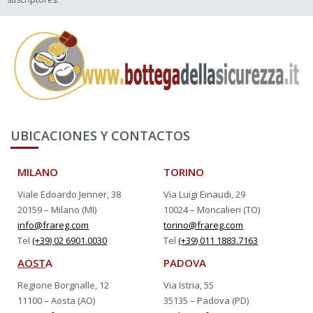
UBICACIONES Y CONTACTOS
MILANO
TORINO
Viale Edoardo Jenner, 38
Via Luigi Einaudi, 29
20159 – Milano (MI)
10024 – Moncalieri (TO)
info@frareg.com
torino@frareg.com
Tel
(+39) 02 6901.0030
Tel
(+39) 011 1883.7163
AOST
A
PADOVA
Regione Borgnalle, 12
Via Istria, 55
11100 – Aosta (AO)
35135 – Padova (PD)