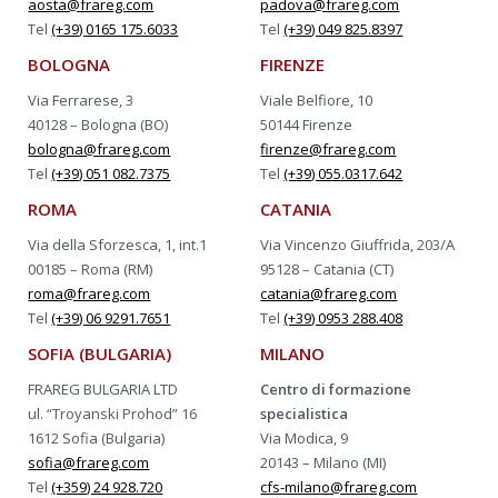
aosta@frareg.com
padova@frareg.com
Tel
(+39) 0165 175.6033
Tel
(+39) 049 825.8397
BOLOGNA
FIRENZE
Via Ferrarese, 3
Viale Belfiore, 10
40128 – Bologna (BO)
50144 Firenze
bologna@frareg.com
firenze@frareg.com
Tel
(+39) 051 082.7375
Tel
(+39) 055.0317.642
ROMA
CATANIA
Via della Sforzesca, 1, int.1
Via Vincenzo Giuffrida, 203/A
00185 – Roma (RM)
95128 – Catania (CT)
roma@frareg.com
catania@frareg.com
Tel
(+39) 06 9291.7651
Tel
(+39) 0953 288.408
SOFIA (BULGARIA)
MILANO
FRAREG BULGARIA LTD
Centro di formazione
ul. “Troyanski Prohod” 16
specialistica
1612 Sofia (Bulgaria)
Via Modica, 9
sofia@frareg.com
20143 – Milano (MI)
Tel
(+359) 24 928.720
cfs-milano@frareg.com