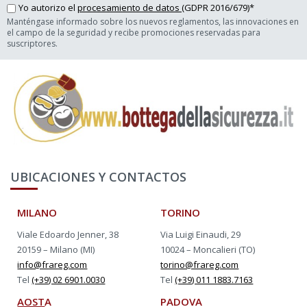
Yo autorizo el
procesamiento de datos
(GDPR 2016/679)*
Manténgase informado sobre los nuevos reglamentos, las innovaciones en
el campo de la seguridad y recibe promociones reservadas para
suscriptores.
UBICACIONES Y CONTACTOS
MILANO
TORINO
Viale Edoardo Jenner, 38
Via Luigi Einaudi, 29
20159 – Milano (MI)
10024 – Moncalieri (TO)
info@frareg.com
torino@frareg.com
Tel
(+39) 02 6901.0030
Tel
(+39) 011 1883.7163
AOST
A
PADOVA