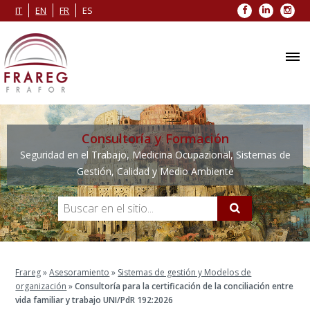
Facebook
LinkedIn
Inst
IT
EN
FR
ES
Consultoría y Formación
Seguridad en el Trabajo, Medicina Ocupazional, Sistemas de
Gestión, Calidad y Medio Ambiente
Frareg
»
Asesoramiento
»
Sistemas de gestión y Modelos de
organización
»
Consultoría para la certificación de la conciliación entre
vida familiar y trabajo UNI/PdR 192:2026