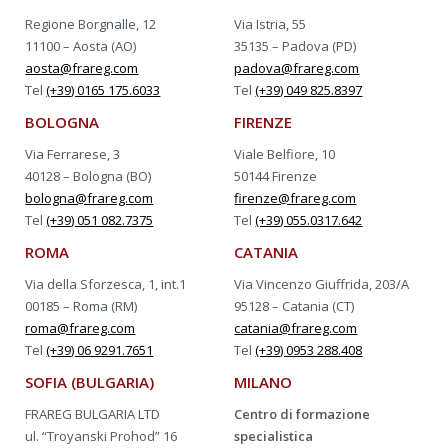
Regione Borgnalle, 12
Via Istria, 55
11100 – Aosta (AO)
35135 – Padova (PD)
aosta@frareg.com
padova@frareg.com
Tel
(+39) 0165 175.6033
Tel
(+39) 049 825.8397
BOLOGNA
FIRENZE
Via Ferrarese, 3
Viale Belfiore, 10
40128 – Bologna (BO)
50144 Firenze
bologna@frareg.com
firenze@frareg.com
Tel
(+39) 051 082.7375
Tel
(+39) 055.0317.642
ROMA
CATANIA
Via della Sforzesca, 1, int.1
Via Vincenzo Giuffrida, 203/A
00185 – Roma (RM)
95128 – Catania (CT)
roma@frareg.com
catania@frareg.com
Tel
(+39) 06 9291.7651
Tel
(+39) 0953 288.408
SOFIA (BULGARIA)
MILANO
FRAREG BULGARIA LTD
Centro di formazione
ul. “Troyanski Prohod” 16
specialistica