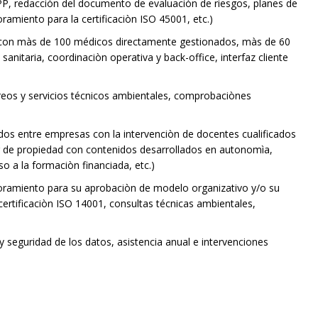
SPP, redacciòn del documento de evaluaciòn de riesgos, planes de
miento para la certificaciòn ISO 45001, etc.)
a con màs de 100 médicos directamente gestionados, màs de 60
nitaria, coordinaciòn operativa y back-office, interfaz cliente
reos y servicios técnicos ambientales, comprobaciònes
os entre empresas con la intervenciòn de docentes cualificados
ing de propiedad con contenidos desarrollados en autonomìa,
o a la formaciòn financiada, etc.)
ramiento para su aprobaciòn de modelo organizativo y/o su
certificaciòn ISO 14001, consultas técnicas ambientales,
 seguridad de los datos, asistencia anual e intervenciones