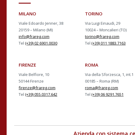
MILANO
TORINO
Viale Edoardo Jenner, 38
Via Luigi Einaudi, 29
20159 – Milano (MI)
10024 – Moncalieri (TO)
info@frareg.com
torino@frareg.com
Tel
(+39) 02 6901.0030
Tel
(+39) 011 1883.7163
FIRENZE
ROMA
Viale Belfiore, 10
Via della Sforzesca, 1, int.1
50144 Firenze
00185 – Roma (RM)
firenze@frareg.com
roma@frareg.com
Tel
(+39) 055.0317.642
Tel
(+39) 06 9291.7651
Azienda con sistema ce