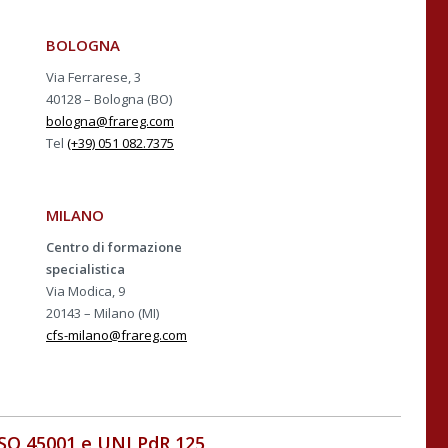
BOLOGNA
Via Ferrarese, 3
40128 – Bologna (BO)
bologna@frareg.com
Tel
(+39) 051 082.7375
MILANO
Centro di formazione
specialistica
Via Modica, 9
20143 – Milano (MI)
cfs-milano@frareg.com
ISO 45001 e UNI PdR 125