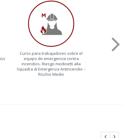
Curso para trabajadores sobre el
Curso para trabaj
ios
equipo de emergencia contra
equipo de emergencia
incendios- Riesgo medioetti alla
– Riesgo
Squadra di Emergenza Antincendio –
Rischio Medio
Rossan