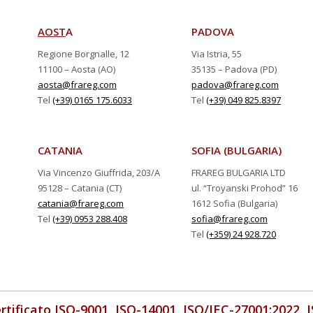
AOST
A
PADOVA
Regione Borgnalle, 12
Via Istria, 55
11100 – Aosta (AO)
35135 – Padova (PD)
aosta@frareg.com
padova@frareg.com
Tel
(+39) 0165 175.6033
Tel
(+39) 049 825.8397
CATANIA
SOFIA (BULGARIA)
Via Vincenzo Giuffrida, 203/A
FRAREG BULGARIA LTD
95128 – Catania (CT)
ul. “Troyanski Prohod” 16
catania@frareg.com
1612 Sofia (Bulgaria)
Tel
(+39) 0953 288.408
sofia@frareg.com
Tel
(+359) 24 928.720
rtificato ISO-9001, ISO-14001, ISO/IEC-27001:2022, 