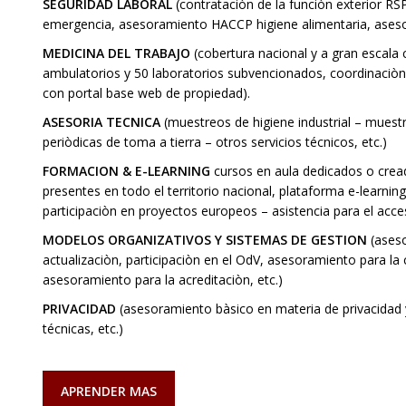
SEGURIDAD LABORAL
(contrataciòn de la funciòn exterior R
emergencia, asesoramiento HACCP higiene alimentaria, asesora
MEDICINA DEL TRABAJO
(cobertura nacional y a gran escal
ambulatorios y 50 laboratorios subvencionados, coordinaciòn sa
con portal base web de propiedad).
ASESORIA TECNICA
(muestreos de higiene industrial – muest
periòdicas de toma a tierra – otros servicios técnicos, etc.)
FORMACION & E-LEARNING
cursos en aula dedicados o cread
presentes en todo el territorio nacional, plataforma e-learn
participaciòn en proyectos europeos – asistencia para el acces
MODELOS ORGANIZATIVOS Y SISTEMAS DE GESTION
(aseso
actualizaciòn, participaciòn en el OdV, asesoramiento para la 
asesoramiento para la acreditaciòn, etc.)
PRIVACIDAD
(asesoramiento bàsico en materia de privacidad y
técnicas, etc.)
APRENDER MAS