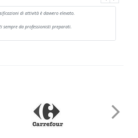
ificazioni di attività è davvero elevato.
Prepar
lti sempre da professionisti preparati.