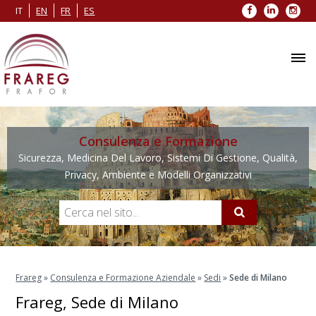
Facebook
LinkedIn
Inst
IT
EN
FR
ES
Consulenza e Formazione
Sicurezza, Medicina Del Lavoro, Sistemi Di Gestione, Qualità,
Privacy, Ambiente e Modelli Organizzativi
Frareg
»
Consulenza e Formazione Aziendale
»
Sedi
»
Sede di Milano
Frareg, Sede di Milano