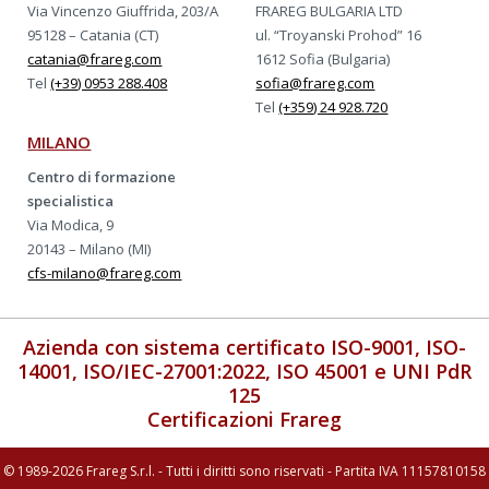
Via Vincenzo Giuffrida, 203/A
FRAREG BULGARIA LTD
95128 – Catania (CT)
ul. “Troyanski Prohod” 16
catania@frareg.com
1612 Sofia (Bulgaria)
Tel
(+39) 0953 288.408
sofia@frareg.com
Tel
(+359) 24 928.720
MILANO
Centro di formazione
specialistica
Via Modica, 9
20143 – Milano (MI)
cfs-milano@frareg.com
Azienda con sistema certificato ISO-9001, ISO-
14001, ISO/IEC-27001:2022, ISO 45001 e UNI PdR
125
Certificazioni Frareg
© 1989-2026 Frareg S.r.l. - Tutti i diritti sono riservati - Partita IVA 11157810158