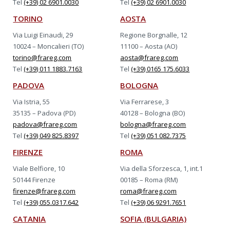
Tel
(+39) 02 6901.0030
Tel
(+39) 02 6901.0030
TORINO
AOSTA
Via Luigi Einaudi, 29
Regione Borgnalle, 12
10024 – Moncalieri (TO)
11100 – Aosta (AO)
torino@frareg.com
aosta@frareg.com
Tel
(+39) 011 1883.7163
Tel
(+39) 0165 175.6033
PADOVA
BOLOGNA
Via Istria, 55
Via Ferrarese, 3
35135 – Padova (PD)
40128 – Bologna (BO)
padova@frareg.com
bologna@frareg.com
Tel
(+39) 049 825.8397
Tel
(+39) 051 082.7375
FIRENZE
ROMA
Viale Belfiore, 10
Via della Sforzesca, 1, int.1
50144 Firenze
00185 – Roma (RM)
firenze@frareg.com
roma@frareg.com
Tel
(+39) 055.0317.642
Tel
(+39) 06 9291.7651
CATANIA
SOFIA (BULGARIA)