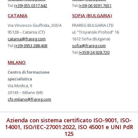
Tel
(+39) 055.0317.642
Tel
(+39) 06 9291.7651
CATANIA
SOFIA (BULGARIA)
Via Vincenzo Giuffrida, 203/A
FRAREG BULGARIA LTD
95128 – Catania (CT)
ul. “Troyanski Prohod” 16
catania@frareg.com
1612 Sofia (Bulgaria)
Tel
(+39) 0953 288.408
sofia@frareg.com
Tel
(+359) 24 928.720
MILANO
Centro di formazione
specialistica
Via Modica, 9
20143 – Milano (MI)
cfs-milano@frareg.com
Azienda con sistema certificato ISO-9001, ISO-
14001, ISO/IEC-27001:2022, ISO 45001 e UNI PdR
125