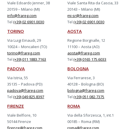
Viale Edoardo Jenner, 38
Viale Santa Rita da Cascia, 33
20159 – Milano (MI)
20143 – Milano (MI)
info@frareg.com
mi-sr@frareg.com
Tel
(+39) 02 6901.0030
Tel
(+39) 02 6901.0030
TORINO
AOSTA
Via Luigi Einaudi, 29
Regione Borgnalle, 12
10024 – Moncalieri (TO)
11100 – Aosta (AO)
torino@frareg.com
aosta@frareg.com
Tel
(+39) 011 1883.7163
Tel
(+39) 0165 175.6033
PADOVA
BOLOGNA
Via Istria, 55
Via Ferrarese, 3
35135 – Padova (PD)
40128 – Bologna (BO)
padova@frareg.com
bologna@frareg.com
Tel
(+39) 049 825.8397
Tel
(+39) 051 082.7375
FIRENZE
ROMA
Viale Belfiore, 10
Via della Sforzesca, 1, int.1
50144 Firenze
00185 – Roma (RM)
firenze@frareg.com
roma@frareg.com