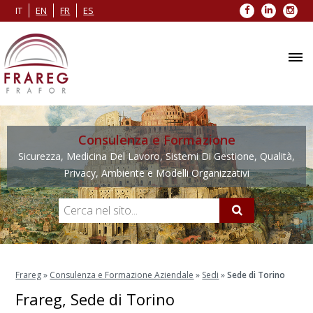
Facebook
LinkedIn
Inst
IT
EN
FR
ES
Consulenza e Formazione
Sicurezza, Medicina Del Lavoro, Sistemi Di Gestione, Qualità,
Privacy, Ambiente e Modelli Organizzativi
Frareg
»
Consulenza e Formazione Aziendale
»
Sedi
»
Sede di Torino
Frareg, Sede di Torino