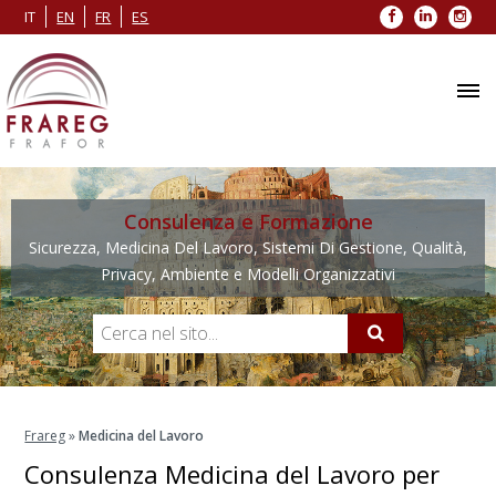
Facebook
LinkedIn
Inst
IT
EN
FR
ES
Consulenza e Formazione
Sicurezza, Medicina Del Lavoro, Sistemi Di Gestione, Qualità,
Privacy, Ambiente e Modelli Organizzativi
Frareg
»
Medicina del Lavoro
Consulenza Medicina del Lavoro per