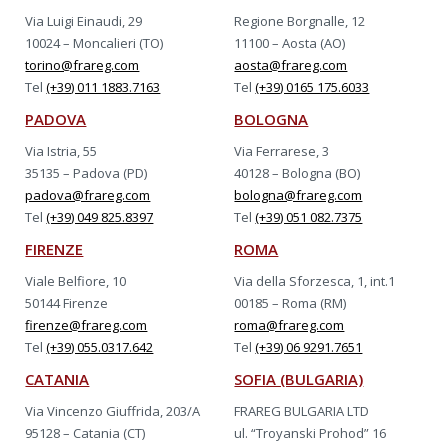
Via Luigi Einaudi, 29
Regione Borgnalle, 12
10024 – Moncalieri (TO)
11100 – Aosta (AO)
torino@frareg.com
aosta@frareg.com
Tel
(+39) 011 1883.7163
Tel
(+39) 0165 175.6033
PADOVA
BOLOGNA
Via Istria, 55
Via Ferrarese, 3
35135 – Padova (PD)
40128 – Bologna (BO)
padova@frareg.com
bologna@frareg.com
Tel
(+39) 049 825.8397
Tel
(+39) 051 082.7375
FIRENZE
ROMA
Viale Belfiore, 10
Via della Sforzesca, 1, int.1
50144 Firenze
00185 – Roma (RM)
firenze@frareg.com
roma@frareg.com
Tel
(+39) 055.0317.642
Tel
(+39) 06 9291.7651
CATANIA
SOFIA (BULGARIA)
Via Vincenzo Giuffrida, 203/A
FRAREG BULGARIA LTD
95128 – Catania (CT)
ul. “Troyanski Prohod” 16