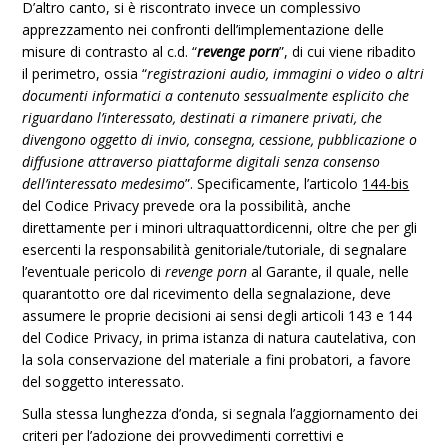
D’altro canto, si è riscontrato invece un complessivo
apprezzamento nei confronti dell’implementazione delle
misure di contrasto al c.d. “
revenge porn
”, di cui viene ribadito
il perimetro, ossia “
registrazioni audio, immagini o video o altri
documenti informatici a contenuto sessualmente esplicito che
riguardano l’interessato, destinati a rimanere privati, che
divengono oggetto di invio, consegna, cessione, pubblicazione o
diffusione attraverso piattaforme digitali senza consenso
dell’interessato medesimo
”. Specificamente, l’articolo
144-bis
del Codice Privacy prevede ora la possibilità, anche
direttamente per i minori ultraquattordicenni, oltre che per gli
esercenti la responsabilità genitoriale/tutoriale, di segnalare
l’eventuale pericolo di
revenge porn
al Garante, il quale, nelle
quarantotto ore dal ricevimento della segnalazione, deve
assumere le proprie decisioni ai sensi degli articoli 143 e 144
del Codice Privacy, in prima istanza di natura cautelativa, con
la sola conservazione del materiale a fini probatori, a favore
del soggetto interessato.
Sulla stessa lunghezza d’onda, si segnala l’aggiornamento dei
criteri per l’adozione dei provvedimenti correttivi e