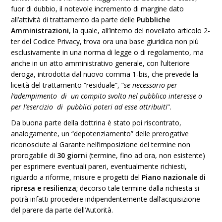
fuor di dubbio, il notevole incremento di margine dato
all’attività di trattamento da parte delle
Pubbliche
Amministrazioni
, la quale, all’interno del novellato articolo 2-
ter del Codice Privacy, trova ora una base giuridica non più
esclusivamente in una norma di legge o di regolamento, ma
anche in un atto amministrativo generale, con l’ulteriore
deroga, introdotta dal nuovo comma 1-bis, che prevede la
liceità del trattamento “residuale”, “
se necessario per
l’adempimento di un compito svolto nel pubblico interesse o
per l’esercizio di pubblici poteri ad esse attribuiti
”.
Da buona parte della dottrina è stato poi riscontrato,
analogamente, un “depotenziamento” delle prerogative
riconosciute al Garante nell’imposizione del termine non
prorogabile di
30 giorni
(termine, fino ad ora, non esistente)
per esprimere eventuali pareri, eventualmente richiesti,
riguardo a riforme, misure e progetti del
Piano nazionale di
ripresa e resilienza
; decorso tale termine dalla richiesta si
potrà infatti procedere indipendentemente dall’acquisizione
del parere da parte dell’Autorità.