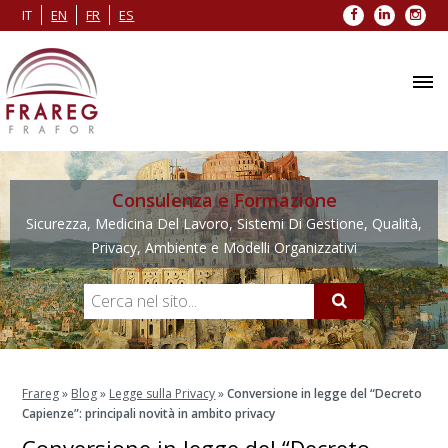
Facebook
LinkedIn
Inst
IT
EN
FR
ES
Consulenza e Formazione
Sicurezza, Medicina Del Lavoro, Sistemi Di Gestione, Qualità,
Privacy, Ambiente e Modelli Organizzativi
Frareg
»
Blog
»
Legge sulla Privacy
»
Conversione in legge del “Decreto
Capienze”: principali novità in ambito privacy