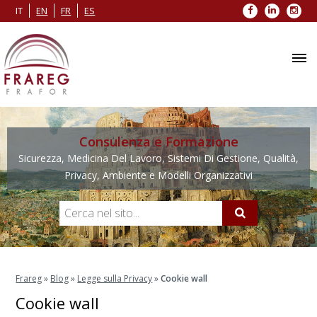
Facebook
LinkedIn
Inst
IT
EN
FR
ES
Consulenza e Formazione
Sicurezza, Medicina Del Lavoro, Sistemi Di Gestione, Qualità,
Privacy, Ambiente e Modelli Organizzativi
Frareg
»
Blog
»
Legge sulla Privacy
»
Cookie wall
Cookie wall