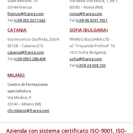
Viale Belfiore, 10
Via della Sforzesca, 1, int.1
50144 Firenze
00185 – Roma (RM)
firenze@frareg.com
roma@frareg.com
Tel
(+39) 055.0317.642
Tel
(+39) 06 9291.7651
CATANIA
SOFIA (BULGARIA)
Via Vincenzo Giuffrida, 203/A
FRAREG BULGARIA LTD
95128 – Catania (CT)
ul. “Troyanski Prohod” 16
catania@frareg.com
1612 Sofia (Bulgaria)
Tel
(+39) 0953 288.408
sofia@frareg.com
Tel
(+359) 24 928.720
MILANO
Centro di formazione
specialistica
Via Modica, 9
20143 – Milano (MI)
cfs-milano@frareg.com
Azienda con sistema certificato ISO-9001, ISO-