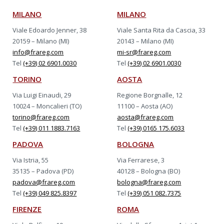
MILANO
MILANO
Viale Edoardo Jenner, 38
Viale Santa Rita da Cascia, 33
20159 – Milano (MI)
20143 – Milano (MI)
info@frareg.com
mi-sr@frareg.com
Tel
(+39) 02 6901.0030
Tel
(+39) 02 6901.0030
TORINO
AOSTA
Via Luigi Einaudi, 29
Regione Borgnalle, 12
10024 – Moncalieri (TO)
11100 – Aosta (AO)
torino@frareg.com
aosta@frareg.com
Tel
(+39) 011 1883.7163
Tel
(+39) 0165 175.6033
PADOVA
BOLOGNA
Via Istria, 55
Via Ferrarese, 3
35135 – Padova (PD)
40128 – Bologna (BO)
padova@frareg.com
bologna@frareg.com
Tel
(+39) 049 825.8397
Tel
(+39) 051 082.7375
FIRENZE
ROMA