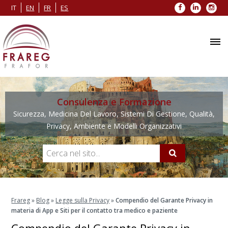
Facebook
LinkedIn
Inst
IT
EN
FR
ES
Consulenza e Formazione
Sicurezza, Medicina Del Lavoro, Sistemi Di Gestione, Qualità,
Privacy, Ambiente e Modelli Organizzativi
Frareg
»
Blog
»
Legge sulla Privacy
»
Compendio del Garante Privacy in
materia di App e Siti per il contatto tra medico e paziente