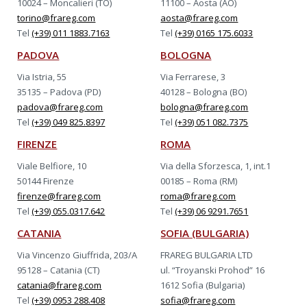
10024 – Moncalieri (TO)
11100 – Aosta (AO)
torino@frareg.com
aosta@frareg.com
Tel
(+39) 011 1883.7163
Tel
(+39) 0165 175.6033
PADOVA
BOLOGNA
Via Istria, 55
Via Ferrarese, 3
35135 – Padova (PD)
40128 – Bologna (BO)
padova@frareg.com
bologna@frareg.com
Tel
(+39) 049 825.8397
Tel
(+39) 051 082.7375
FIRENZE
ROMA
Viale Belfiore, 10
Via della Sforzesca, 1, int.1
50144 Firenze
00185 – Roma (RM)
firenze@frareg.com
roma@frareg.com
Tel
(+39) 055.0317.642
Tel
(+39) 06 9291.7651
CATANIA
SOFIA (BULGARIA)
Via Vincenzo Giuffrida, 203/A
FRAREG BULGARIA LTD
95128 – Catania (CT)
ul. “Troyanski Prohod” 16
catania@frareg.com
1612 Sofia (Bulgaria)
Tel
(+39) 0953 288.408
sofia@frareg.com