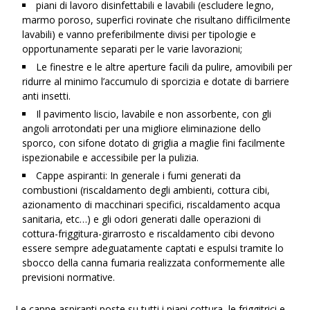
piani di lavoro disinfettabili e lavabili (escludere legno,
marmo poroso, superfici rovinate che risultano difficilmente
lavabili) e vanno preferibilmente divisi per tipologie e
opportunamente separati per le varie lavorazioni;
Le finestre e le altre aperture facili da pulire, amovibili per
ridurre al minimo l’accumulo di sporcizia e dotate di barriere
anti insetti.
Il pavimento liscio, lavabile e non assorbente, con gli
angoli arrotondati per una migliore eliminazione dello
sporco, con sifone dotato di griglia a maglie fini facilmente
ispezionabile e accessibile per la pulizia.
Cappe aspiranti: In generale i fumi generati da
combustioni (riscaldamento degli ambienti, cottura cibi,
azionamento di macchinari specifici, riscaldamento acqua
sanitaria, etc…) e gli odori generati dalle operazioni di
cottura-friggitura-girarrosto e riscaldamento cibi devono
essere sempre adeguatamente captati e espulsi tramite lo
sbocco della canna fumaria realizzata conformemente alle
previsioni normative.
Le cappe aspiranti poste su tutti i piani cottura, le friggitrici e