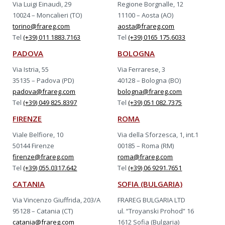
Via Luigi Einaudi, 29
Regione Borgnalle, 12
10024 – Moncalieri (TO)
11100 – Aosta (AO)
torino@frareg.com
aosta@frareg.com
Tel
(+39) 011 1883.7163
Tel
(+39) 0165 175.6033
PADOVA
BOLOGNA
Via Istria, 55
Via Ferrarese, 3
35135 – Padova (PD)
40128 – Bologna (BO)
padova@frareg.com
bologna@frareg.com
Tel
(+39) 049 825.8397
Tel
(+39) 051 082.7375
FIRENZE
ROMA
Viale Belfiore, 10
Via della Sforzesca, 1, int.1
50144 Firenze
00185 – Roma (RM)
firenze@frareg.com
roma@frareg.com
Tel
(+39) 055.0317.642
Tel
(+39) 06 9291.7651
CATANIA
SOFIA (BULGARIA)
Via Vincenzo Giuffrida, 203/A
FRAREG BULGARIA LTD
95128 – Catania (CT)
ul. “Troyanski Prohod” 16
catania@frareg.com
1612 Sofia (Bulgaria)