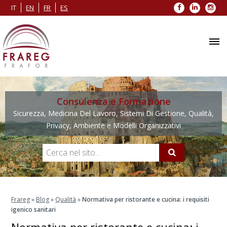
Facebook
LinkedIn
Inst
IT
EN
FR
ES
Consulenza e Formazione
Sicurezza, Medicina Del Lavoro, Sistemi Di Gestione, Qualità,
Privacy, Ambiente e Modelli Organizzativi
Frareg
»
Blog
»
Qualità
»
Normativa per ristorante e cucina: i requisiti
igenico sanitari