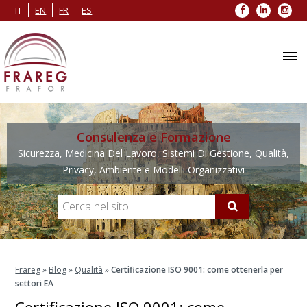
Facebook
LinkedIn
Inst
IT
EN
FR
ES
Consulenza e Formazione
Sicurezza, Medicina Del Lavoro, Sistemi Di Gestione, Qualità,
Privacy, Ambiente e Modelli Organizzativi
Frareg
»
Blog
»
Qualità
»
Certificazione ISO 9001: come ottenerla per
settori EA