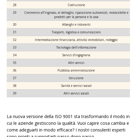
28
Costruzione
29
Commercio all’ingrosso, al dettaglio; riparazione autoveicoli, motociclette e
prodotti per la persona e la casa
30
Alberghi e ristoranti
31
Trasporti, logistica e comunicazioni
32
Intermediazione finanziaria, attività immobiliari, noleggio
33
Tecnologia dell’informazione
34
Servizi d’ingegneria
35
Altri servizi
36
Pubblica amministrazione
37
Istruzione
38
Sanità e servizi sociali
39
Altri servizi sociali
La nuova versione della ISO 9001 sta trasformando il modo in
cui le aziende gestiscono la qualità. Vuoi capire cosa cambia e
come adeguarti in modo efficace? I nostri consulenti esperti
sono pronti a supportarti passo dopo passo.