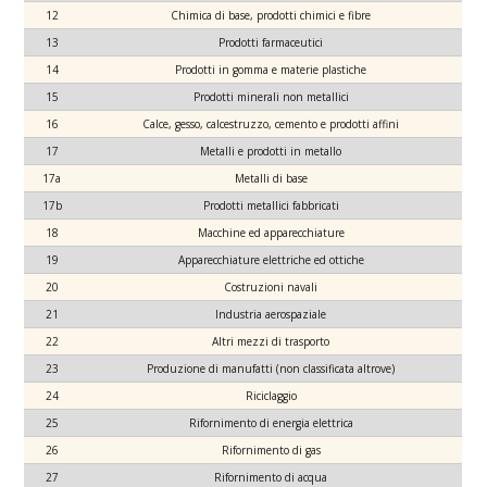
12
Chimica di base, prodotti chimici e fibre
13
Prodotti farmaceutici
14
Prodotti in gomma e materie plastiche
15
Prodotti minerali non metallici
16
Calce, gesso, calcestruzzo, cemento e prodotti affini
17
Metalli e prodotti in metallo
17a
Metalli di base
17b
Prodotti metallici fabbricati
18
Macchine ed apparecchiature
19
Apparecchiature elettriche ed ottiche
20
Costruzioni navali
21
Industria aerospaziale
22
Altri mezzi di trasporto
23
Produzione di manufatti (non classificata altrove)
24
Riciclaggio
25
Rifornimento di energia elettrica
26
Rifornimento di gas
27
Rifornimento di acqua