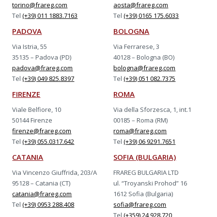
torino@frareg.com
aosta@frareg.com
Tel
(+39) 011 1883.7163
Tel
(+39) 0165 175.6033
PADOVA
BOLOGNA
Via Istria, 55
Via Ferrarese, 3
35135 – Padova (PD)
40128 – Bologna (BO)
padova@frareg.com
bologna@frareg.com
Tel
(+39) 049 825.8397
Tel
(+39) 051 082.7375
FIRENZE
ROMA
Viale Belfiore, 10
Via della Sforzesca, 1, int.1
50144 Firenze
00185 – Roma (RM)
firenze@frareg.com
roma@frareg.com
Tel
(+39) 055.0317.642
Tel
(+39) 06 9291.7651
CATANIA
SOFIA (BULGARIA)
Via Vincenzo Giuffrida, 203/A
FRAREG BULGARIA LTD
95128 – Catania (CT)
ul. “Troyanski Prohod” 16
catania@frareg.com
1612 Sofia (Bulgaria)
Tel
(+39) 0953 288.408
sofia@frareg.com
Tel
(+359) 24 928.720