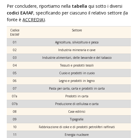
Per concludere, riportiamo nella
tabella
qui sotto i diversi
codici EA/IAF
, specificando per ciascuno il relativo settore (la
fonte è
ACCREDIA
).
Codice
Settore
EA/IAF
01
Agricoltura, silvicoltura e pesca
02
Industria mineraria e cave
03
Industrie alimentari, delle bevande e del tabacco
04
Tessuti e prodotti tessili
05
Cuoio e prodotti in cuoio
06
Legno e prodotti in legno
07
Pasta per carta, carta e prodotti in carta
07a
Prodotti in carta
07b
Produzione di cellulosa e carta
08
Case editrici
09
Tipografie
10
Fabbricazione di coke e di prodotti petroliferi raffinati
11
Energia nucleare