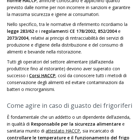
norme HACCP
, affinché conoscano e applichino quanto
previsto dalle norme per non incorrere in sanzioni e garantire
la massima sicurezza e igiene ai consumatori.
Nello specifico, tra le normative di riferimento ricordiamo la
legge 283/62
e i
regolamenti CE 178/2002, 852/2004
e
2073/2004
, relativi ai principi di rintracciabilità dei servizi di
produzione e d’igiene della distribuzione e del consumo di
alimenti e bevande nella ristorazione.
Tutti gli operatori del settore alimentare (dall’azienda
produttrice fino al ristorante) devono aver superato con
successo i
Corsi HACCP
, così da conoscere tutti i metodi di
conservazione degli alimenti ed evitare contaminazioni da
batteri o microrganismi.
Come agire in caso di guasto dei frigoriferi
È fondamentale che un addetto o un dipendente dell’azienda,
in qualità di
Responsabile per la sicurezza alimentare
e
sanitaria munito di
attestato HACCP
, sia incaricato di
controllare le temperature e il funzionamento del frigo