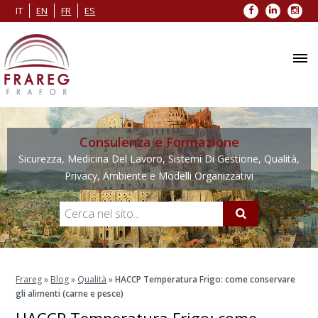
Facebook
LinkedIn
Inst
IT
EN
FR
ES
Consulenza e Formazione
Sicurezza, Medicina Del Lavoro, Sistemi Di Gestione, Qualità,
Privacy, Ambiente e Modelli Organizzativi
Frareg
»
Blog
»
Qualità
»
HACCP Temperatura Frigo: come conservare
gli alimenti (carne e pesce)