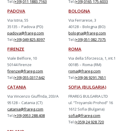
Tel
(+39) 011 1883.7163
Tel
(+39) 0165 175.6033
PADOVA
BOLOGNA
Via Istria, 55
Via Ferrarese, 3
35135 – Padova (PD)
40128 – Bologna (BO)
padova@frareg.com
bologna@frareg.com
Tel
(+39) 049 825.8397
Tel
(+39) 051 082.7375
FIRENZE
ROMA
Viale Belfiore, 10
Via della Sforzesca, 1, int.1
50144 Firenze
00185 – Roma (RM)
firenze@frareg.com
roma@frareg.com
Tel
(+39) 055.0317.642
Tel
(+39) 06 9291.7651
CATANIA
SOFIA (BULGARIA)
Via Vincenzo Giuffrida, 203/A
FRAREG BULGARIA LTD
95128 – Catania (CT)
ul. “Troyanski Prohod” 16
catania@frareg.com
1612 Sofia (Bulgaria)
Tel
(+39) 0953 288.408
sofia@frareg.com
Tel
(+359) 24 928.720