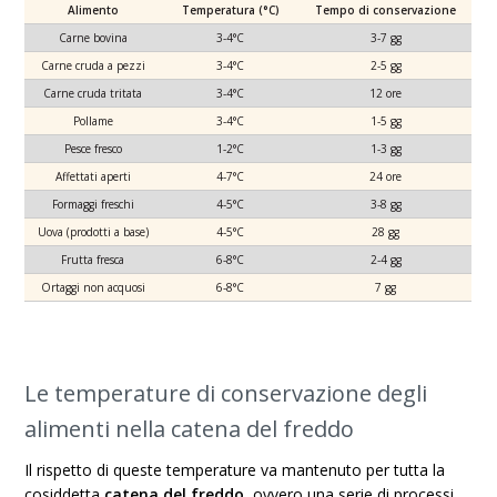
Alimento
Temperatura (°C)
Tempo di conservazione
Carne bovina
3-4°C
3-7 gg
Carne cruda a pezzi
3-4°C
2-5 gg
Carne cruda tritata
3-4°C
12 ore
Pollame
3-4°C
1-5 gg
Pesce fresco
1-2°C
1-3 gg
Affettati aperti
4-7°C
24 ore
Formaggi freschi
4-5°C
3-8 gg
Uova (prodotti a base)
4-5°C
28 gg
Frutta fresca
6-8°C
2-4 gg
Ortaggi non acquosi
6-8°C
7 gg
Le temperature di conservazione degli
alimenti nella catena del freddo
Il rispetto di queste temperature va mantenuto per tutta la
cosiddetta
catena del freddo
, ovvero una serie di processi