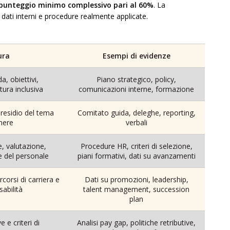
punteggio minimo complessivo pari al 60%
. La
ati interni e procedure realmente applicate.
ura
Esempi di evidenze
a, obiettivi,
Piano strategico, policy,
ura inclusiva
comunicazioni interne, formazione
presidio del tema
Comitato guida, deleghe, reporting,
enere
verbali
, valutazione,
Procedure HR, criteri di selezione,
 del personale
piani formativi, dati su avanzamenti
corsi di carriera e
Dati su promozioni, leadership,
sabilità
talent management, succession
plan
e e criteri di
Analisi pay gap, politiche retributive,