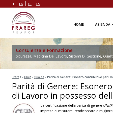
IT
EN
FR
ES
HOME
AZIENDA
Consulenza e Formazione
Sicurezza, Medicina Del Lavoro, Sistemi Di Gestione, Qualit
Frareg
»
Blog
»
Qualità
»
Parità di Genere: Esonero contributivo per i D
Parità di Genere: Esonero 
di Lavoro in possesso dell
La certificazione della parità di genere
UNI/P
imprese di misurare, rendicontare e migliorare