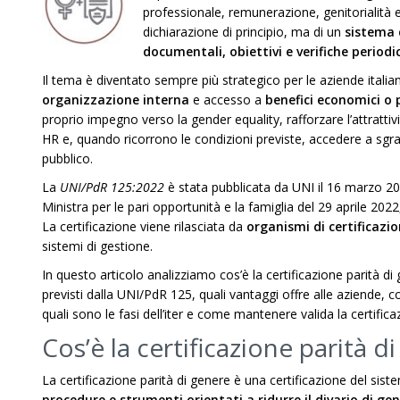
professionale, remunerazione, genitorialità e
dichiarazione di principio, ma di un
sistema 
documentali, obiettivi e verifiche periodi
Il tema è diventato sempre più strategico per le aziende itali
organizzazione interna
e accesso a
benefici economici o 
proprio impegno verso la gender equality, rafforzare l’attrattivit
HR e, quando ricorrono le condizioni previste, accedere a sgrav
pubblico.
La
UNI/PdR 125:2022
è stata pubblicata da UNI il 16 marzo 2022
Ministra per le pari opportunità e la famiglia del 29 aprile 2022
La certificazione viene rilasciata da
organismi di certificazi
sistemi di gestione.
In questo articolo analizziamo cos’è la certificazione parità di g
previsti dalla UNI/PdR 125, quali vantaggi offre alle aziende, 
quali sono le fasi dell’iter e come mantenere valida la certific
Cos’è la certificazione parità 
La certificazione parità di genere è una certificazione del sist
procedure e strumenti orientati a ridurre il divario di g