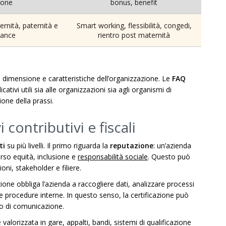
ione
bonus, benefit
rnità, paternità e
Smart working, flessibilità, congedi,
lance
rientro post maternità
 dimensione e caratteristiche dell’organizzazione. Le
FAQ
tivi utili sia alle organizzazioni sia agli organismi di
ione della prassi.
 contributivi e fiscali
ti
su più livelli. Il primo riguarda la
reputazione
: un’azienda
erso equità, inclusione e
responsabilità sociale
. Questo può
ioni, stakeholder e filiere.
azione obbliga l’azienda a raccogliere dati, analizzare processi
e le procedure interne. In questo senso, la certificazione può
o di comunicazione.
 valorizzata in gare, appalti, bandi, sistemi di qualificazione