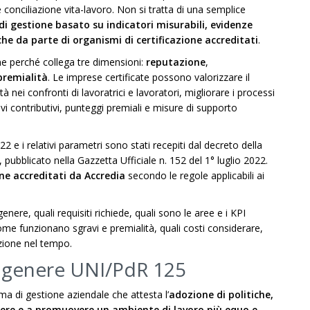
 conciliazione vita-lavoro. Non si tratta di una semplice
di gestione basato su indicatori misurabili, evidenze
che da parte di organismi di certificazione accreditati
.
ane perché collega tre dimensioni:
reputazione
,
premialità
. Le imprese certificate possono valorizzare il
à nei confronti di lavoratrici e lavoratori, migliorare i processi
i contributivi, punteggi premiali e misure di supporto
 e i relativi parametri sono stati recepiti dal decreto della
, pubblicato nella Gazzetta Ufficiale n. 152 del 1° luglio 2022.
one accreditati da Accredia
secondo le regole applicabili ai
enere, quali requisiti richiede, quali sono le aree e i KPI
come funzionano sgravi e premialità, quali costi considerare,
azione nel tempo.
di genere UNI/PdR 125
ema di gestione aziendale che attesta l’
adozione di politiche,
enere e a promuovere un ambiente di lavoro più equo e