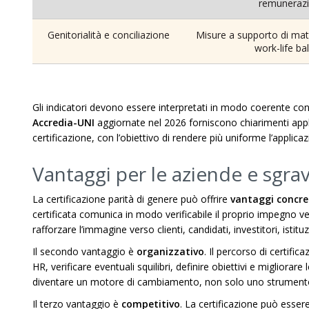
remuneraz
Genitorialità e conciliazione
Misure a supporto di mate
work-life ba
Gli indicatori devono essere interpretati in modo coerente con
Accredia-UNI
aggiornate nel 2026 forniscono chiarimenti applica
certificazione, con l’obiettivo di rendere più uniforme l’applicaz
Vantaggi per le aziende e sgravi
La certificazione parità di genere può offrire
vantaggi concre
certificata comunica in modo verificabile il proprio impegno v
rafforzare l’immagine verso clienti, candidati, investitori, istituz
Il secondo vantaggio è
organizzativo
. Il percorso di certific
HR, verificare eventuali squilibri, definire obiettivi e migliorar
diventare un motore di cambiamento, non solo uno strument
Il terzo vantaggio è
competitivo
. La certificazione può essere