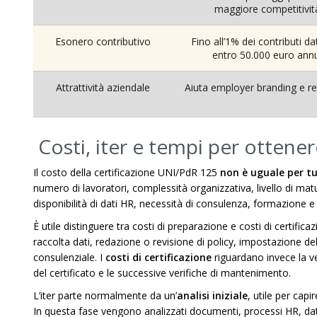
maggiore competitivit
Esonero contributivo
Fino all’1% dei contributi dat
entro 50.000 euro ann
Attrattività aziendale
Aiuta employer branding e re
Costi, iter e tempi per ottener
Il costo della certificazione UNI/PdR 125
non è uguale per tu
numero di lavoratori, complessità organizzativa, livello di matur
disponibilità di dati HR, necessità di consulenza, formazione e t
È utile distinguere tra costi di preparazione e costi di certificaz
raccolta dati, redazione o revisione di policy, impostazione de
consulenziale. I
costi di certificazione
riguardano invece la veri
del certificato e le successive verifiche di mantenimento.
L’iter parte normalmente da un’
analisi iniziale
, utile per capi
In questa fase vengono analizzati documenti, processi HR, dati s