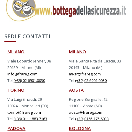
SEDI E CONTATTI
MILANO
MILANO
Viale Edoardo Jenner, 38
Viale Santa Rita da Cascia, 33
20159 – Milano (MI)
20143 – Milano (MI)
info@frareg.com
mi-sr@frareg.com
Tel
(+39) 02 6901.0030
Tel
(+39) 02 6901.0030
TORINO
AOSTA
Via Luigi Einaudi, 29
Regione Borgnalle, 12
10024 – Moncalieri (TO)
11100 – Aosta (AO)
torino@frareg.com
aosta@frareg.com
Tel
(+39) 011 1883.7163
Tel
(+39) 0165 175.6033
PADOVA
BOLOGNA