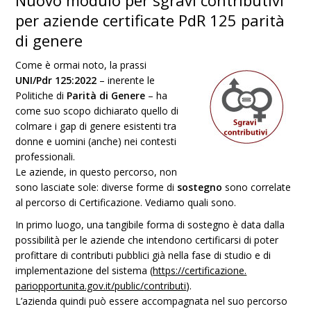
Nuovo modulo per sgravi contributivi
per aziende certificate PdR 125 parità
di genere
Come è ormai noto, la prassi
UNI/Pdr 125:2022
– inerente le
Politiche di
Parità di Genere
– ha
come suo scopo dichiarato quello di
colmare i gap di genere esistenti tra
donne e uomini (anche) nei contesti
professionali.
Le aziende, in questo percorso, non
sono lasciate sole: diverse forme di
sostegno
sono correlate
al percorso di Certificazione. Vediamo quali sono.
In primo luogo, una tangibile forma di sostegno è data dalla
possibilità per le aziende che intendono certificarsi di poter
profittare di contributi pubblici già nella fase di studio e di
implementazione del sistema (
https://certificazione.
pariopportunita.gov.it/public/
contributi
).
L’azienda quindi può essere accompagnata nel suo percorso