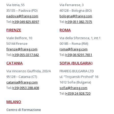
Via Istria, 55
Via Ferrarese, 3
35135 – Padova (PD)
40128 – Bologna (BO)
padova@frareg.com
bologna@frareg.com
Tel
(+39) 049 825.8397
Tel
(+39) 051 082.7375
FIRENZE
ROMA
Viale Belfiore, 10
Via della Sforzesca, 1, int.1
50144 Firenze
00185 – Roma (RM)
firenze@frareg.com
roma@frareg.com
Tel
(+39) 055.0317.642
Tel
(+39) 06 9291.7651
CATANIA
SOFIA (BULGARIA)
Via Vincenzo Giuffrida, 203/A
FRAREG BULGARIA LTD
95128 – Catania (CT)
ul. “Troyanski Prohod” 16
catania@frareg.com
1612 Sofia (Bulgaria)
Tel
(+39) 0953 288.408
sofia@frareg.com
Tel
(+359) 24 928.720
MILANO
Centro di formazione