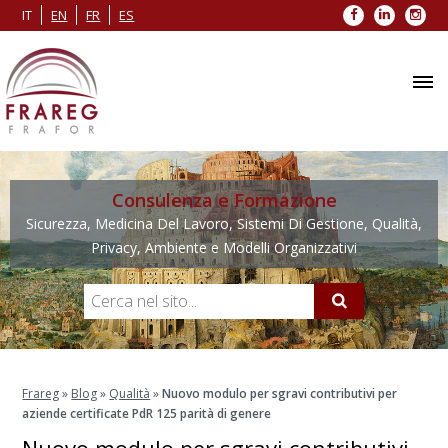
Facebook
LinkedIn
Inst
IT
EN
FR
ES
Consulenza e Formazione
Sicurezza, Medicina Del Lavoro, Sistemi Di Gestione, Qualità,
Privacy, Ambiente e Modelli Organizzativi
Frareg
»
Blog
»
Qualità
»
Nuovo modulo per sgravi contributivi per
aziende certificate PdR 125 parità di genere