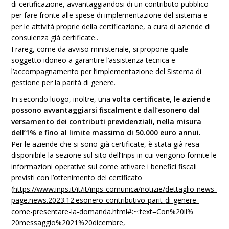
di certificazione, avvantaggiandosi di un contributo pubblico
per fare fronte alle spese di implementazione del sistema e
per le attività proprie della certificazione, a cura di aziende di
consulenza già certificate..
Frareg, come da avviso ministeriale, si propone quale
soggetto idoneo a garantire l’assistenza tecnica e
l’accompagnamento per l’implementazione del Sistema di
gestione per la parità di genere.
In secondo luogo, inoltre, una
volta certificate, le aziende
possono avvantaggiarsi fiscalmente dall’esonero dal
versamento dei contributi previdenziali, nella misura
dell’1% e fino al limite massimo di 50.000 euro annui.
Per le aziende che si sono già certificate, è stata già resa
disponibile la sezione sul sito dell’Inps in cui vengono fornite le
informazioni operative sul come attivare i benefici fiscali
previsti con l’ottenimento del certificato
(
https://www.inps.it/it/it/
inps-comunica/notizie/
dettaglio-news-
page.news.2023.
12.esonero-contributivo-parit-
di-genere-
come-presentare-la-
domanda.html#:~:text=Con%20il%
20messaggio%2021%20dicembre,