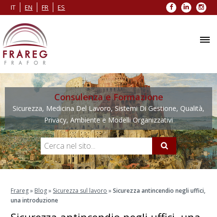
Facebook
LinkedIn
Inst
IT
EN
FR
ES
Consulenza e Formazione
Sicurezza, Medicina Del Lavoro, Sistemi Di Gestione, Qualità,
Privacy, Ambiente e Modelli Organizzativi
Frareg
»
Blog
»
Sicurezza sul lavoro
»
Sicurezza antincendio negli uffici,
una introduzione