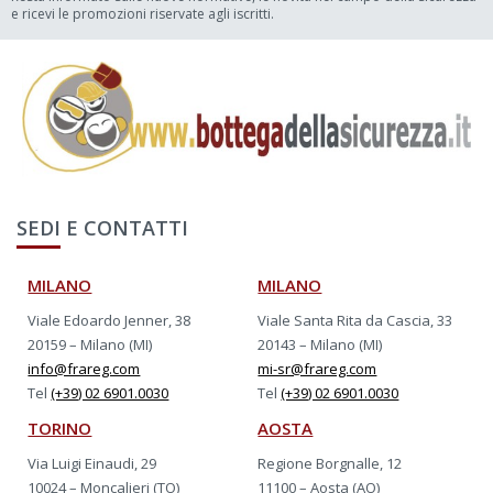
e ricevi le promozioni riservate agli iscritti.
SEDI E CONTATTI
MILANO
MILANO
Viale Edoardo Jenner, 38
Viale Santa Rita da Cascia, 33
20159 – Milano (MI)
20143 – Milano (MI)
info@frareg.com
mi-sr@frareg.com
Tel
(+39) 02 6901.0030
Tel
(+39) 02 6901.0030
TORINO
AOSTA
Via Luigi Einaudi, 29
Regione Borgnalle, 12
10024 – Moncalieri (TO)
11100 – Aosta (AO)