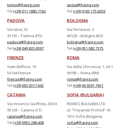
torino@frareg.com
aosta@frareg.com
Tel
(+39) 011 1883.7163
Tel
(+39) 0165 175.6033
PADOVA
BOLOGNA
Via Istria, 55
Via Ferrarese, 3
35135 – Padova (PD)
40128 – Bologna (BO)
padova@frareg.com
bologna@frareg.com
Tel
(+39) 049 825.8397
Tel
(+39) 051 082.7375
FIRENZE
ROMA
Viale Belfiore, 10
Via della Sforzesca, 1, int.1
50144 Firenze
00185 – Roma (RM)
firenze@frareg.com
roma@frareg.com
Tel
(+39) 055.0317.642
Tel
(+39) 06 9291.7651
CATANIA
SOFIA (BULGARIA)
Via Vincenzo Giuffrida, 203/A
FRAREG BULGARIA LTD
95128 – Catania (CT)
ul. “Troyanski Prohod” 16
catania@frareg.com
1612 Sofia (Bulgaria)
Tel
(+39) 0953 288.408
sofia@frareg.com