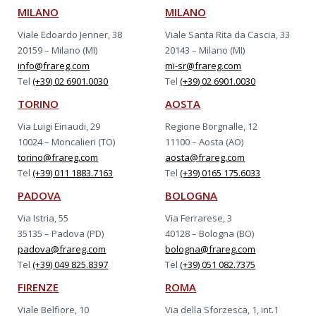
MILANO
MILANO
Viale Edoardo Jenner, 38
Viale Santa Rita da Cascia, 33
20159 – Milano (MI)
20143 – Milano (MI)
info@frareg.com
mi-sr@frareg.com
Tel
(+39) 02 6901.0030
Tel
(+39) 02 6901.0030
TORINO
AOSTA
Via Luigi Einaudi, 29
Regione Borgnalle, 12
10024 – Moncalieri (TO)
11100 – Aosta (AO)
torino@frareg.com
aosta@frareg.com
Tel
(+39) 011 1883.7163
Tel
(+39) 0165 175.6033
PADOVA
BOLOGNA
Via Istria, 55
Via Ferrarese, 3
35135 – Padova (PD)
40128 – Bologna (BO)
padova@frareg.com
bologna@frareg.com
Tel
(+39) 049 825.8397
Tel
(+39) 051 082.7375
FIRENZE
ROMA
Viale Belfiore, 10
Via della Sforzesca, 1, int.1