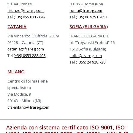
50144 Firenze
00185 – Roma (RM)
firenze@frareg.com
roma@frareg.com
Tel
(+39) 055.0317.642
Tel
(+39) 06 9291.7651
CATANIA
SOFIA (BULGARIA)
Via Vincenzo Giuffrida, 203/A
FRAREG BULGARIA LTD
95128 – Catania (CT)
ul. “Troyanski Prohod” 16
catania@frareg.com
1612 Sofia (Bulgaria)
Tel
(+39) 0953 288.408
sofia@frareg.com
Tel
(+359) 24 928.720
MILANO
Centro di formazione
specialistica
Via Modica, 9
20143 – Milano (MI)
cfs-milano@frareg.com
Azienda con sistema certificato ISO-9001, ISO-