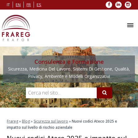
Facebook
LinkedIn
Inst
IT
EN
FR
ES
Consulenza e Formazione
Sicurezza, Medicina Del Lavoro, Sistemi Di Gestione, Qualità,
Privacy, Ambiente e Modelli Organizzativi
Frareg
»
Blog
»
Sicurezza sul lavoro
»
Nuovi codici Ateco 2025 e
impatto sul livello di rischio aziendale