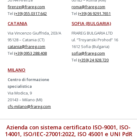
50144 Firenze
00185 – Roma (RM)
firenze@frareg.com
roma@frareg.com
Tel
(+39) 055.0317.642
Tel
(+39) 06 9291.7651
CATANIA
SOFIA (BULGARIA)
Via Vincenzo Giuffrida, 203/A
FRAREG BULGARIA LTD
95128 – Catania (CT)
ul. “Troyanski Prohod” 16
catania@frareg.com
1612 Sofia (Bulgaria)
Tel
(+39) 0953 288.408
sofia@frareg.com
Tel
(+359) 24 928.720
MILANO
Centro di formazione
specialistica
Via Modica, 9
20143 – Milano (MI)
cfs-milano@frareg.com
Azienda con sistema certificato ISO-9001, ISO-
14001, ISO/IEC-27001:2022, ISO 45001 e UNI PdR