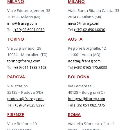
MILANO
MILANO
Viale Edoardo Jenner, 38
Viale Santa Rita da Cascia, 33
20159 – Milano (MI)
20143 – Milano (MI)
info@frareg.com
mi-sr@frareg.com
Tel
(+39) 02 6901.0030
Tel
(+39) 02 6901.0030
TORINO
AOSTA
Via Luigi Einaudi, 29
Regione Borgnalle, 12
10024 – Moncalieri (TO)
11100 – Aosta (AO)
torino@frareg.com
aosta@frareg.com
Tel
(+39) 011 1883.7163
Tel
(+39) 0165 175.6033
PADOVA
BOLOGNA
Via Istria, 55
Via Ferrarese, 3
35135 – Padova (PD)
40128 – Bologna (BO)
padova@frareg.com
bologna@frareg.com
Tel
(+39) 049 825.8397
Tel
(+39) 051 082.7375
FIRENZE
ROMA
Viale Belfiore, 10
Via della Sforzesca, 1, int.1