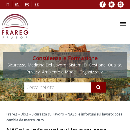
Facebook
LinkedIn
Inst
IT
EN
FR
ES
Consulenza e Formazione
Sicurezza, Medicina Del Lavoro, Sistemi Di Gestione, Qualità,
Privacy, Ambiente e Modelli Organizzativi
Frareg
»
Blog
»
Sicurezza sul lavoro
»
NASpI e infortuni sul lavoro: cosa
cambia da marzo 2025