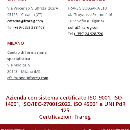
Via Vincenzo Giuffrida, 203/A
FRAREG BULGARIA LTD
95128 – Catania (CT)
ul. “Troyanski Prohod” 16
catania@frareg.com
1612 Sofia (Bulgaria)
Tel
(+39) 0953 288.408
sofia@frareg.com
Tel
(+359) 24 928.720
MILANO
Centro di formazione
specialistica
Via Modica, 9
20143 – Milano (MI)
cfs-milano@frareg.com
Azienda con sistema certificato ISO-9001, ISO-
14001, ISO/IEC-27001:2022, ISO 45001 e UNI PdR
125
Certificazioni Frareg