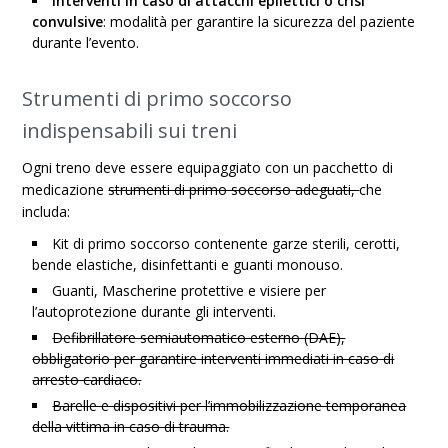
Interventi in caso di attacchi epilettici o crisi
convulsive
: modalità per garantire la sicurezza del paziente
durante l’evento.
Strumenti di primo soccorso
indispensabili sui treni
Ogni treno deve essere equipaggiato con un pacchetto di
medicazione
strumenti di primo soccorso adeguati,
che
includa:
Kit di primo soccorso contenente garze sterili, cerotti,
bende elastiche, disinfettanti e guanti monouso.
Guanti, Mascherine protettive e visiere per
l’autoprotezione durante gli interventi.
Defibrillatore semiautomatico esterno (DAE),
obbligatorio per garantire interventi immediati in caso di
arresto cardiaco.
Barelle e dispositivi per l’immobilizzazione temporanea
della vittima in caso di trauma.