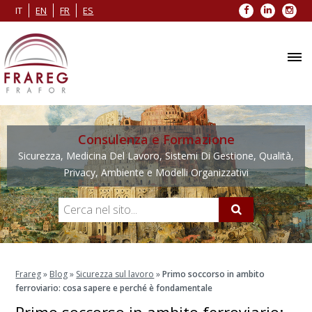
Facebook
LinkedIn
Inst
IT
EN
FR
ES
Consulenza e Formazione
Sicurezza, Medicina Del Lavoro, Sistemi Di Gestione, Qualità,
Privacy, Ambiente e Modelli Organizzativi
Frareg
»
Blog
»
Sicurezza sul lavoro
»
Primo soccorso in ambito
ferroviario: cosa sapere e perché è fondamentale