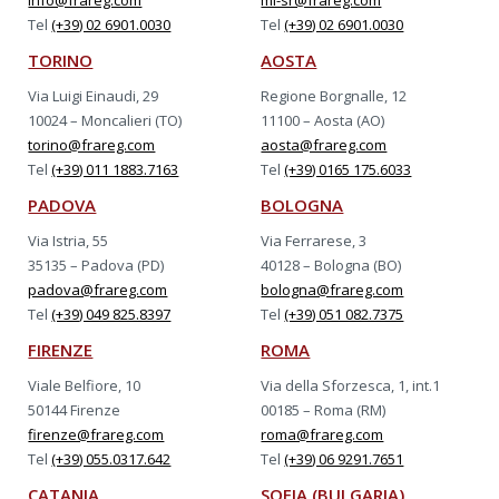
info@frareg.com
mi-sr@frareg.com
Tel
(+39) 02 6901.0030
Tel
(+39) 02 6901.0030
TORINO
AOSTA
Via Luigi Einaudi, 29
Regione Borgnalle, 12
10024 – Moncalieri (TO)
11100 – Aosta (AO)
torino@frareg.com
aosta@frareg.com
Tel
(+39) 011 1883.7163
Tel
(+39) 0165 175.6033
PADOVA
BOLOGNA
Via Istria, 55
Via Ferrarese, 3
35135 – Padova (PD)
40128 – Bologna (BO)
padova@frareg.com
bologna@frareg.com
Tel
(+39) 049 825.8397
Tel
(+39) 051 082.7375
FIRENZE
ROMA
Viale Belfiore, 10
Via della Sforzesca, 1, int.1
50144 Firenze
00185 – Roma (RM)
firenze@frareg.com
roma@frareg.com
Tel
(+39) 055.0317.642
Tel
(+39) 06 9291.7651
CATANIA
SOFIA (BULGARIA)