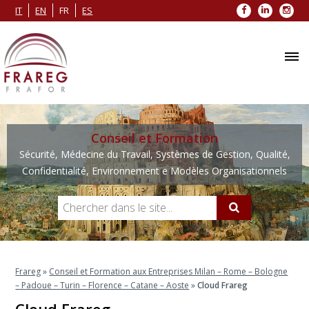
Facebook
LinkedIn
Inst
IT
EN
FR
ES
Conseil et Formation
Sécurité, Médecine du Travail, Systèmes de Gestion, Qualité,
Confidentialité, Environnement e Modèles Organisationnels
Frareg
»
Conseil et Formation aux Entreprises Milan – Rome – Bologne
– Padoue – Turin – Florence – Catane – Aoste
»
Cloud Frareg