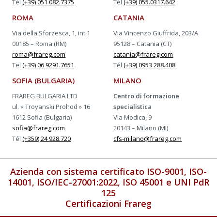
Tél
(+39) 051 082.7375
Tél
(+39) 055.0317.642
ROMA
CATANIA
Via della Sforzesca, 1, int.1
Via Vincenzo Giuffrida, 203/A
00185 – Roma (RM)
95128 – Catania (CT)
roma@frareg.com
catania@frareg.com
Tel
(+39) 06 9291.7651
Tél
(+39) 0953 288.408
SOFIA (BULGARIA)
MILANO
FRAREG BULGARIA LTD
Centro di formazione
ul. « Troyanski Prohod » 16
specialistica
1612 Sofia (Bulgaria)
Via Modica, 9
sofia@frareg.com
20143 – Milano (MI)
Tél
(+359) 24 928.720
cfs-milano@frareg.com
Azienda con sistema certificato ISO-9001, ISO-
14001, ISO/IEC-27001:2022, ISO 45001 e UNI PdR
125
Certificazioni Frareg