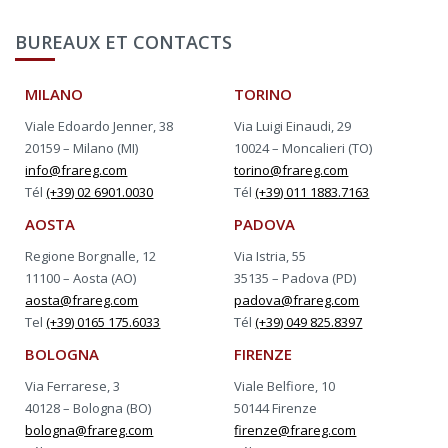
BUREAUX ET CONTACTS
MILANO
TORINO
Viale Edoardo Jenner, 38
Via Luigi Einaudi, 29
20159 – Milano (MI)
10024 – Moncalieri (TO)
info@frareg.com
torino@frareg.com
Tél
(+39) 02 6901.0030
Tél
(+39) 011 1883.7163
AOSTA
PADOVA
Regione Borgnalle, 12
Via Istria, 55
11100 – Aosta (AO)
35135 – Padova (PD)
aosta@frareg.com
padova@frareg.com
Tel
(+39) 0165 175.6033
Tél
(+39) 049 825.8397
BOLOGNA
FIRENZE
Via Ferrarese, 3
Viale Belfiore, 10
40128 – Bologna (BO)
50144 Firenze
bologna@frareg.com
firenze@frareg.com