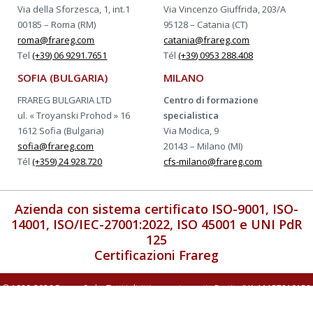
Via della Sforzesca, 1, int.1
Via Vincenzo Giuffrida, 203/A
00185 – Roma (RM)
95128 – Catania (CT)
roma@frareg.com
catania@frareg.com
Tel
(+39) 06 9291.7651
Tél
(+39) 0953 288.408
SOFIA (BULGARIA)
MILANO
FRAREG BULGARIA LTD
Centro di formazione
ul. « Troyanski Prohod » 16
specialistica
1612 Sofia (Bulgaria)
Via Modica, 9
sofia@frareg.com
20143 – Milano (MI)
Tél
(+359) 24 928.720
cfs-milano@frareg.com
Azienda con sistema certificato ISO-9001, ISO-
14001, ISO/IEC-27001:2022, ISO 45001 e UNI PdR
125
Certificazioni Frareg
© 1989-2026 Frareg S.r.l. - Tutti i diritti sono riservati - Partita IVA 11157810158
-
Privacy & Cookie Law