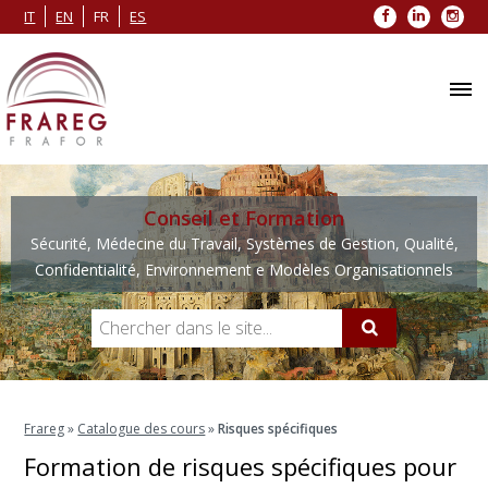
Facebook
LinkedIn
Inst
IT
EN
FR
ES
Conseil et Formation
Sécurité, Médecine du Travail, Systèmes de Gestion, Qualité,
Confidentialité, Environnement e Modèles Organisationnels
Frareg
»
Catalogue des cours
»
Risques spécifiques
Formation de risques spécifiques pour