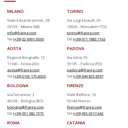
MILANO
TORINO
Viale Edoardo Jenner, 38
Via Luigi Einaudi, 29
20159 – Milano (MI)
10024 – Moncalieri (TO)
info@frareg.com
torino@frareg.com
Tél
(+39) 02 6901.0030
Tél
(+39) 011 1883.7163
AOSTA
PADOVA
Regione Borgnalle, 12
Via Istria, 55
11100 – Aosta (AO)
35135 – Padova (PD)
aosta@frareg.com
padova@frareg.com
Tel
(+39) 0165 175.6033
Tél
(+39) 049 825.8397
BOLOGNA
FIRENZE
Via Ferrarese, 3
Viale Belfiore, 10
40128 – Bologna (BO)
50144 Firenze
bologna@frareg.com
firenze@frareg.com
Tél
(+39) 051 082.7375
Tél
(+39) 055.0317.642
ROMA
CATANIA