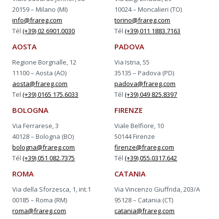
20159 – Milano (MI)
10024 – Moncalieri (TO)
info@frareg.com
torino@frareg.com
Tél
(+39) 02 6901.0030
Tél
(+39) 011 1883.7163
AOSTA
PADOVA
Regione Borgnalle, 12
Via Istria, 55
11100 – Aosta (AO)
35135 – Padova (PD)
aosta@frareg.com
padova@frareg.com
Tel
(+39) 0165 175.6033
Tél
(+39) 049 825.8397
BOLOGNA
FIRENZE
Via Ferrarese, 3
Viale Belfiore, 10
40128 – Bologna (BO)
50144 Firenze
bologna@frareg.com
firenze@frareg.com
Tél
(+39) 051 082.7375
Tél
(+39) 055.0317.642
ROMA
CATANIA
Via della Sforzesca, 1, int.1
Via Vincenzo Giuffrida, 203/A
00185 – Roma (RM)
95128 – Catania (CT)
roma@frareg.com
catania@frareg.com