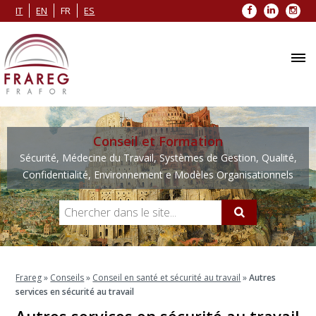
Facebook
LinkedIn
Inst
IT
EN
FR
ES
Conseil et Formation
Sécurité, Médecine du Travail, Systèmes de Gestion, Qualité,
Confidentialité, Environnement e Modèles Organisationnels
Frareg
»
Conseils
»
Conseil en santé et sécurité au travail
»
Autres
services en sécurité au travail