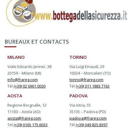
BUREAUX ET CONTACTS
MILANO
TORINO
Viale Edoardo Jenner, 38
Via Luigi Einaudi, 29
20159 – Milano (MI)
10024 – Moncalieri (TO)
info@frareg.com
torino@frareg.com
Tél
(+39) 02 6901.0030
Tél
(+39) 011 1883.7163
AOSTA
PADOVA
Regione Borgnalle, 12
Via Istria, 55
11100 – Aosta (AO)
35135 – Padova (PD)
aosta@frareg.com
padova@frareg.com
Tel
(+39) 0165 175.6033
Tél
(+39) 049 825.8397