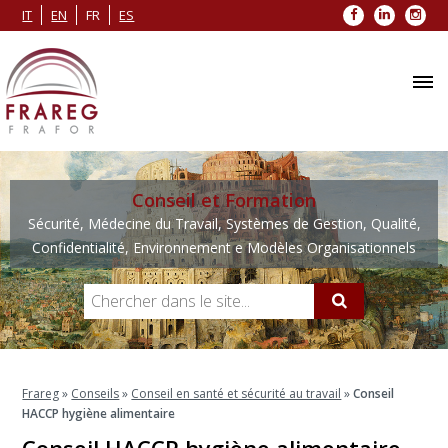
Facebook
LinkedIn
Inst
IT
EN
FR
ES
Conseil et Formation
Sécurité, Médecine du Travail, Systèmes de Gestion, Qualité,
Confidentialité, Environnement e Modèles Organisationnels
Frareg
»
Conseils
»
Conseil en santé et sécurité au travail
»
Conseil
HACCP hygiène alimentaire