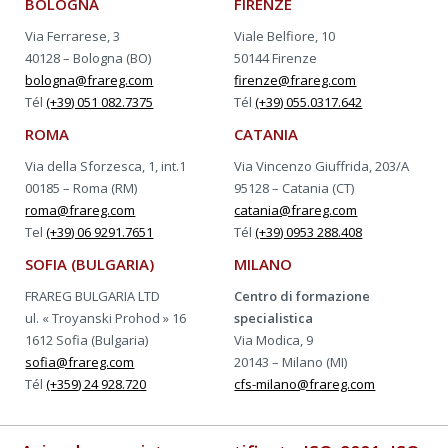
BOLOGNA
FIRENZE
Via Ferrarese, 3
Viale Belfiore, 10
40128 – Bologna (BO)
50144 Firenze
bologna@frareg.com
firenze@frareg.com
Tél
(+39) 051 082.7375
Tél
(+39) 055.0317.642
ROMA
CATANIA
Via della Sforzesca, 1, int.1
Via Vincenzo Giuffrida, 203/A
00185 – Roma (RM)
95128 – Catania (CT)
roma@frareg.com
catania@frareg.com
Tel
(+39) 06 9291.7651
Tél
(+39) 0953 288.408
SOFIA (BULGARIA)
MILANO
FRAREG BULGARIA LTD
Centro di formazione
ul. « Troyanski Prohod » 16
specialistica
1612 Sofia (Bulgaria)
Via Modica, 9
sofia@frareg.com
20143 – Milano (MI)
Tél
(+359) 24 928.720
cfs-milano@frareg.com